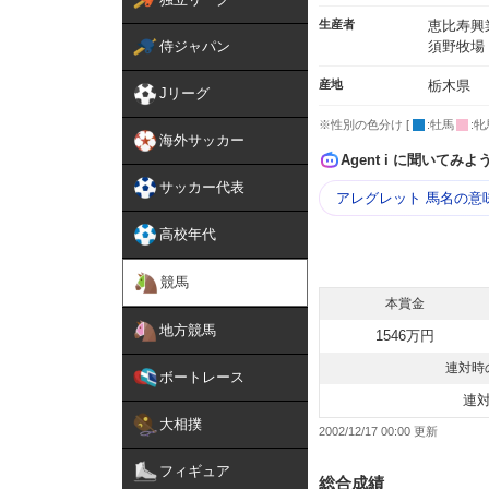
生産者
恵比寿興
侍ジャパン
須野牧場
産地
栃木県
Jリーグ
※性別の色分け [
:牡馬
:牝
海外サッカー
Agent i に聞いてみよ
サッカー代表
アレグレット 馬名の意
高校年代
競馬
本賞金
地方競馬
1546万円
連対時
ボートレース
連
大相撲
2002/12/17 00:00
フィギュア
総合成績