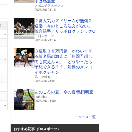
手は感無量
スポニチアネックス
2026/8/6 21:18
２番人気カズドリームが無傷２
連勝「今のところ注文がない」
率
落合騎手／サッポロクラシックC
-
日刊スポーツ
2026/8/6 21:14
-
-
３連単３８万円超 かわいすぎ
る珍名馬の激走に「何回予想し
-
ても買えんｗ」「どうやったら
予想できる？？」船橋のメンコ
-
イボクチャン
馬トク報知
-
2026/8/6 21:01
-
あのころの夏、今の夏/島田明宏
-
netkeiba
2026/8/6 21:00
-
ニュース一覧
おすすめ記事（Doスポーツ）