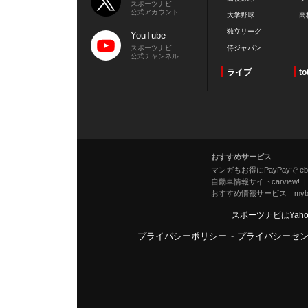
スポーツナビ
公式アカウント
大学野球
高
独立リーグ
YouTube
スポーツナビ
侍ジャパン
公式チャンネル
ライブ
to
おすすめサービス
マンガもお得にPayPayで eboo
自動車情報サイトcarview!
おすすめ情報サービス「mybe
スポーツナビはYah
プライバシーポリシー
-
プライバシーセ