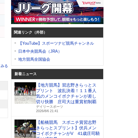
関連リンク（外部）
【YouTube】スポーツナビ競馬チャンネル
日本中央競馬会（JRA）
地方競馬全国協会
てみる
新着ニュース
【地方競馬】習志野きらっとス
プリント 波乱決着！１１番人
気のメンコイボクチャンが差し
切り快勝 庄司大は重賞初制覇
デイリースポーツ
2026/8/6 21:41
【船橋競馬 スポニチ賞習志野
きらっとスプリント】伏兵メン
コイボクチャンがV 41歳庄司騎