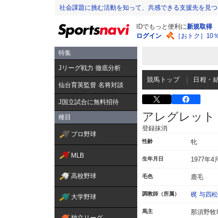
社会課題に挑む活動を知って、共感できる支援先を見つ
IDでもっと便利に
新規取得
ログイン
［おトク］10
特集
Jリーグ戦力 徹底分析
競馬トップ
日程・
仙台育英監督 名将対談
J国立試合に無料招待
アレグレット
種目
登録抹消
プロ野球
性齢
牝
MLB
生年月日
1977年4
高校野球
毛色
鹿毛
調教師（所属）
梶 与四松
大学野球
馬主
那須野牧
独立リーグ