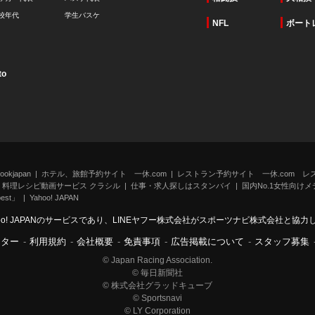
校年代
学生バスケ
NFL
ボート
to
kjapan
ホテル、旅館予約サイト 一休.com
レストラン予約サイト 一休.com レ
料理レシピ動画サービス クラシル
仕事・求人探しはスタンバイ
国内No.1女性向けメデ
st」
Yahoo! JAPAN
oo! JAPANのサービスであり、LINEヤフー株式会社がスポーツナビ株式会社と協
ンター
-
利用規約
-
会社概要
-
免責事項
-
広告掲載について
-
スタッフ募集
© Japan Racing Association.
© 毎日新聞社
© 株式会社グラッドキューブ
© Sportsnavi
© LY Corporation