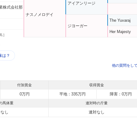
アイアンリージ
業株式会社那
ナスノメロデイ
The Yuvaraj
ジヨーガー
Her Majesty
馬 ]
う
味は？
他の質問をし
付加賞金
収得賞金
0万円
平地：335万円
障害：0万円
の馬体重
連対時の斤量
対なし
連対なし