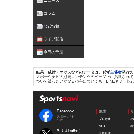
ニュース
コラム
公式情報
ライブ配信
今日の予定
結果・成績・オッズなどのデータは、必ず
主催者
発行の
スポーツナビの競馬コンテンツのページ上に掲載されて
づいて被ったいかなる損害についても、LINEヤフー株
Facebook
野球
サ
スポーツナビ
プロ野球
J
公式ページ
MLB
海
X（旧Twitter）
高校野球
サ