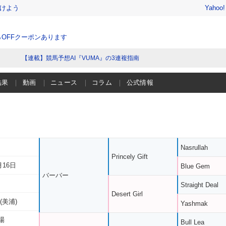
けよう
Yahoo
％OFFクーポンあります
【連載】競馬予想AI『VUMA』の3連複指南
結果
動画
ニュース
コラム
公式情報
Nasrullah
Princely Gift
月16日
Blue Gem
バーバー
Straight Deal
Desert Girl
(美浦)
Yashmak
場
Bull Lea