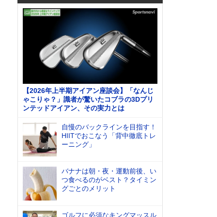
【2026年上半期アイアン座談会】「なんじ
ゃこりゃ？」識者が驚いたコブラの3Dプリ
ンテッドアイアン、その実力とは
自慢のバックラインを目指す！
HIITでおこなう「背中徹底トレ
ーニング」
バナナは朝・夜・運動前後、い
つ食べるのがベスト？タイミン
グごとのメリット
ゴルフに必須なキングマッスル