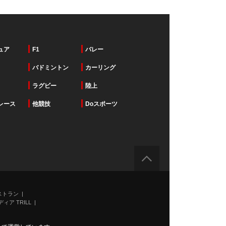
ュア
F1
バレー
バドミントン
カーリング
ラグビー
陸上
レース
他競技
Doスポーツ
ストラン
ィア TRILL