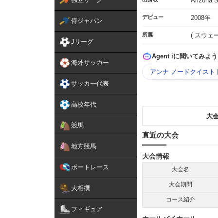
Arizona S
デビュー
2008年
侍ジャパン
所属
( スウェ
Jリーグ
Agent iに聞いてみよう
海外サッカー
アンナ ノードクイスト
サッカー代表
高校年代
大
競馬
直近の大会
地方競馬
大会情報
ボートレース
大会名
大会期間
大相撲
コース紹介
フィギュア