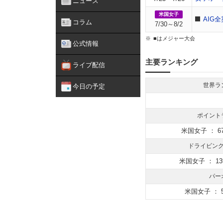
ニュース
米国女子
AIG
コラム
7/30～8/2
■はメジャー大会
公式情報
主要ランキング
ライブ配信
世界ラ
今日の予定
ポイント
米国女子 ： 67
ドライビン
米国女子 ： 13
パー
米国女子 ： 5