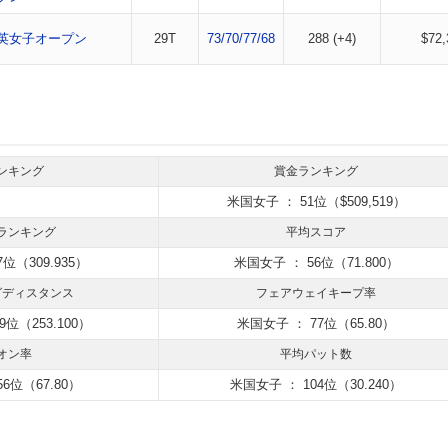
全英女子オープン
29T
73/70/77/68
288 (+4)
$72,
ンキング
賞金ランキング
米国女子 ： 51位（$509,519）
ランキング
平均スコア
位（309.935）
米国女子 ： 56位（71.800）
グディスタンス
フェアウェイキープ率
9位（253.100）
米国女子 ： 77位（65.80）
オン率
平均パット数
6位（67.80）
米国女子 ： 104位（30.240）