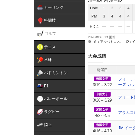
ホールバイホール
カーリング
Hole
1
2
3
4
Par
3
4
4
4
格闘技
RD.4
ゴルフ
2026/8/3 6:13
：アルバトロス、
：
テニス
大会成績
卓球
開催日
バドミントン
フォーテ
米国女子
ーズ カ
3/19～3/22
F1
米国女子
フォード
バレーボール
3/26～3/29
米国女子
ラグビー
アラムコ
4/2～4/5
陸上
米国女子
JM イー
4/16～4/19