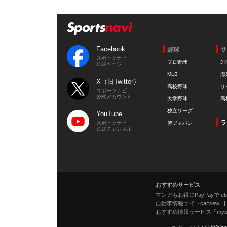
Facebook
野球
サ
スポーツナビ
プロ野球
J
公式ページ
MLB
海
X（旧Twitter）
高校野球
サ
スポーツナビ
公式アカウント
大学野球
高
独立リーグ
YouTube
ラ
スポーツナビ
侍ジャパン
公式チャンネル
おすすめサービス
マンガもお得にPayPayで eboo
自動車情報サイトcarview!
おすすめ情報サービス「mybe