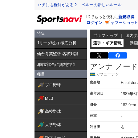
ハチにも権利がある？ ペルーの新しいルール
IDでもっと便利に
新規取得
ログイン
ヤフーショッピ
特集
ゴルフトップ
国内
Jリーグ戦力 徹底分析
選手・ギア情報
動
仙台育英監督 名将対談
J国立試合に無料招待
アンナ ノー
種目
スウェーデン
出身地
Eskilstu
プロ野球
生年月日
1987年6
MLB
身長
182.9cm
高校野球
体重
-
大学野球
利き腕
右
独立リーグ
出身校