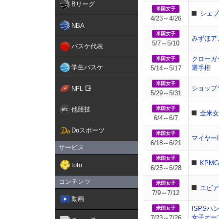
Bリーグ
米国女子
シェブ
4/23～4/26
NBA
米国女子
みずほア
5/7～5/10
バスケ代表
クローガ
米国女子
学生バスケ
選手権
5/14～5/17
米国女子
ショップ
NFL
5/29～5/31
他競技
米国女子
全米女
6/4～6/7
Doスポーツ
米国女子
マイヤー
6/18～6/21
サービス
米国女子
KPM
toto
6/25～6/28
コンテンツ
米国女子
エビア
7/9～7/12
動画
ISPS
米国女子
女子オー
7/23～7/26