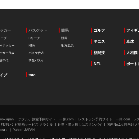
ッカー
バスケット
競馬
ゴルフ
フィギ
リーグ
Bリーグ
競馬
テニス
卓球
外サッカー
NBA
地方競馬
格闘技
大相撲
ッカー代表
バスケ代表
校年代
学生バスケ
NFL
ボート
イブ
toto
kjapan
ホテル、旅館予約サイト 一休.com
レストラン予約サイト 一休.com レ
料理レシピ動画サービス クラシル
仕事・求人探しはスタンバイ
国内No.1女性向けメデ
st」
Yahoo! JAPAN