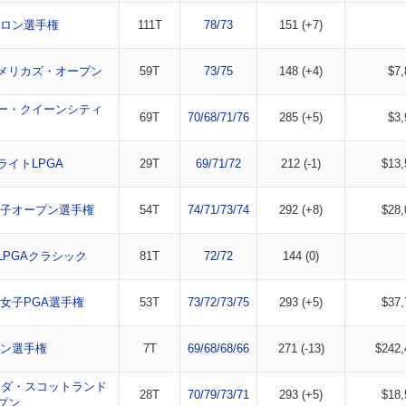
ロン選手権
111T
78/73
151 (+7)
メリカズ・オープン
59T
73/75
148 (+4)
$7,
ー・クイーンシティ
69T
70/68/71/76
285 (+5)
$3,
ライトLPGA
29T
69/71/72
212 (-1)
$13,
子オープン選手権
54T
74/71/73/74
292 (+8)
$28,
LPGAクラシック
81T
72/72
144 (0)
G女子PGA選手権
53T
73/72/73/75
293 (+5)
$37,
ン選手権
7T
69/68/68/66
271 (-13)
$242,
ハンダ・スコットランド
28T
70/79/73/71
293 (+5)
$18,
プン