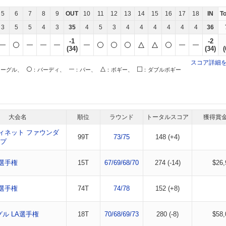
5
6
7
8
9
OUT
10
11
12
13
14
15
16
17
18
IN
T
3
5
5
4
3
35
4
5
3
4
4
4
4
4
4
36
-1
-2
(34)
(34)
(
スコア詳細
イーグル、
：バーディ、
：パー、
：ボギー、
：ダブルボギー
大会名
順位
ラウンド
トータルスコア
獲得賞
ィネット ファウンダ
99T
73/75
148 (+4)
ップ
選手権
15T
67/69/68/70
274 (-14)
$26,
選手権
74T
74/78
152 (+8)
グル LA選手権
18T
70/68/69/73
280 (-8)
$58,