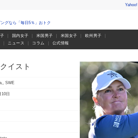
Yahoo
ングなら「毎日5％」おトク
男子
国内女子
米国男子
米国女子
欧州男子
画
ニュース
コラム
公式情報
ドクイスト
na,, SWE
月10日