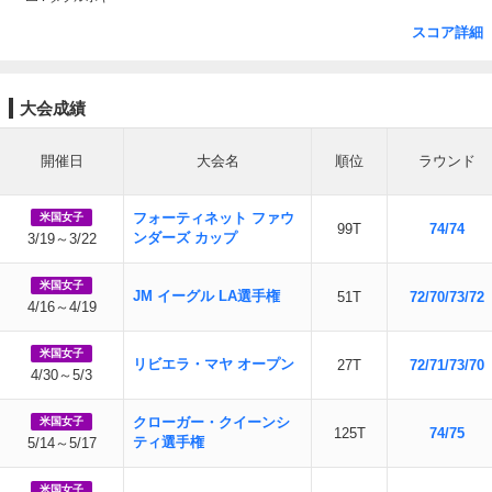
スコア詳細
大会成績
開催日
大会名
順位
ラウンド
フォーティネット ファウ
米国女子
99T
74/74
ンダーズ カップ
3/19～3/22
米国女子
JM イーグル LA選手権
51T
72/70/73/72
4/16～4/19
米国女子
リビエラ・マヤ オープン
27T
72/71/73/70
4/30～5/3
クローガー・クイーンシ
米国女子
125T
74/75
ティ選手権
5/14～5/17
米国女子