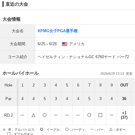
直近の大会
大会情報
大会名
KPMG女子PGA選手権
大会期間
6/25～6/28
アメリカ
コース紹介
ヘイゼルティン・ナショナルGC 6760ヤード パー72
ホールバイホール
2026/6/29 13:13
Hole
1
2
3
4
5
6
7
8
9
OUT
Par
4
4
5
3
4
4
5
3
4
36
+1
RD.2
(37)
※
：アルバトロス、
：イーグル、
：バーディ、
：パー、
：ボギー、
：ダブルボギー