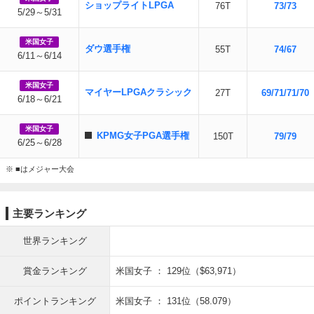
ショップライトLPGA
76T
73/73
5/29～5/31
米国女子
ダウ選手権
55T
74/67
6/11～6/14
米国女子
マイヤーLPGAクラシック
27T
69/71/71/70
6/18～6/21
米国女子
KPMG女子PGA選手権
150T
79/79
6/25～6/28
※ ■はメジャー大会
主要ランキング
世界ランキング
賞金ランキング
米国女子 ： 129位（$63,971）
ポイントランキング
米国女子 ： 131位（58.079）