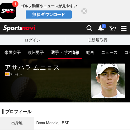
ゴルフ動画やニュースが見やすい
閉じる
sports
検索
通知
i
ログイン
ID新規取得
米国女子
欧州男子
選手・ギア情報
動画
ニュース
コ
アサハラ ムニョス
スペイン
プロフィール
出身地
Dona Mencia,, ESP