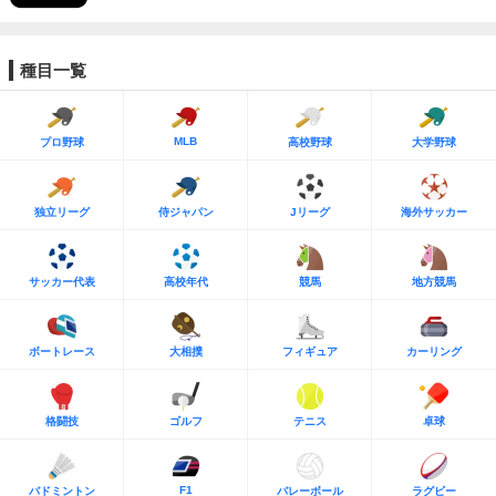
種目一覧
MLB
プロ野球
高校野球
大学野球
独立リーグ
侍ジャパン
Jリーグ
海外サッカー
サッカー代表
高校年代
競馬
地方競馬
ボートレース
大相撲
フィギュア
カーリング
格闘技
ゴルフ
テニス
卓球
F1
バドミントン
バレーボール
ラグビー