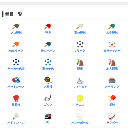
種目一覧
MLB
プロ野球
高校野球
大学野球
独立リーグ
侍ジャパン
Jリーグ
海外サッカー
サッカー代表
高校年代
競馬
地方競馬
ボートレース
大相撲
フィギュア
カーリング
格闘技
ゴルフ
テニス
卓球
F1
バドミントン
バレーボール
ラグビー