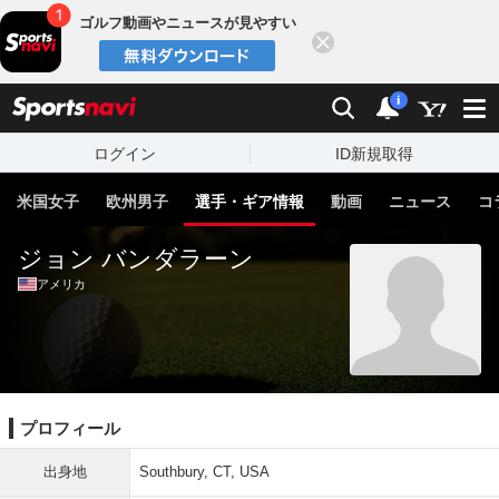
ゴルフ動画やニュースが見やすい
閉じる
sports
検索
通知
i
ログイン
ID新規取得
米国女子
欧州男子
選手・ギア情報
動画
ニュース
コ
ジョン バンダラーン
アメリカ
プロフィール
出身地
Southbury, CT, USA