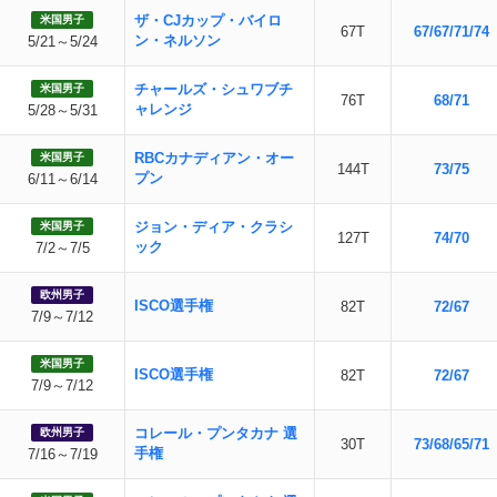
ザ・CJカップ・バイロ
米国男子
67T
67/67/71/74
ン・ネルソン
5/21～5/24
チャールズ・シュワブチ
米国男子
76T
68/71
ャレンジ
5/28～5/31
RBCカナディアン・オー
米国男子
144T
73/75
プン
6/11～6/14
ジョン・ディア・クラシ
米国男子
127T
74/70
ック
7/2～7/5
欧州男子
ISCO選手権
82T
72/67
7/9～7/12
米国男子
ISCO選手権
82T
72/67
7/9～7/12
コレール・プンタカナ 選
欧州男子
30T
73/68/65/71
手権
7/16～7/19