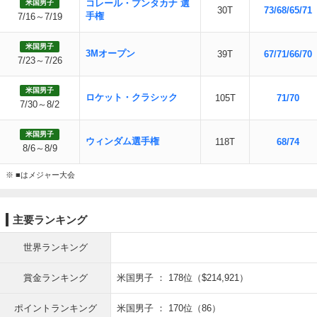
コレール・プンタカナ 選
米国男子
30T
73/68/65/71
手権
7/16～7/19
米国男子
3Mオープン
39T
67/71/66/70
7/23～7/26
米国男子
ロケット・クラシック
105T
71/70
7/30～8/2
米国男子
ウィンダム選手権
118T
68/74
8/6～8/9
※ ■はメジャー大会
主要ランキング
世界ランキング
賞金ランキング
米国男子 ： 178位（$214,921）
ポイントランキング
米国男子 ： 170位（86）