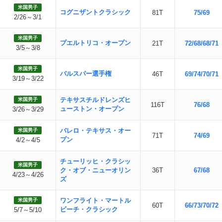
米国男子
コグニザントクラシック
81T
75/69
2/26～3/1
米国男子
プエルトリコ・オープン
21T
72/68/68/71
3/5～3/8
米国男子
バルスパー選手権
46T
69/74/70/71
3/19～3/22
テキサスチルドレンズヒ
米国男子
116T
76/68
ューストン・オープン
3/26～3/29
バレロ・テキサス・オー
米国男子
71T
74/69
プン
4/2～4/5
チューリッヒ・クラシッ
米国男子
ク・オブ・ニューオリン
36T
67/68
4/23～4/26
ズ
ワンフライト・マートル
米国男子
60T
66/73/70/72
ビーチ・クラシック
5/7～5/10