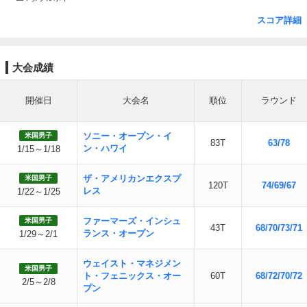
スコア詳細
大会成績
開催日
大会名
順位
ラウンド
ソニー・オープン・イ
米国男子
83T
63/78
ン・ハワイ
1/15～1/18
ザ・アメリカンエクスプ
米国男子
120T
74/69/67
レス
1/22～1/25
ファーマーズ・インシュ
米国男子
43T
68/70/73/71
ランス・オープン
1/29～2/1
ウェイスト・マネジメン
米国男子
ト・フェニックス・オー
60T
68/72/70/72
2/5～2/8
プン