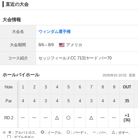
直近の大会
大会情報
大会名
ウィンダム選手権
大会期間
8/6～8/9
アメリカ
コース紹介
セッジフィールドCC 7131ヤード パー70
ホールバイホール
2026/8/10 10:02
Hole
1
2
3
4
5
6
7
8
9
OUT
Par
4
4
3
4
5
4
3
4
4
35
+1
RD.2
(36)
※
：アルバトロス、
：イーグル、
：バーディ、
：パー、
：ボギー、
：ダブルボギー