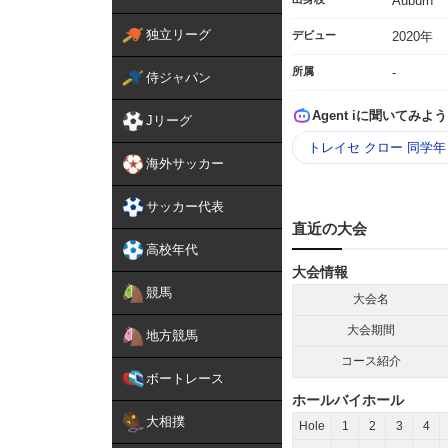
Auburn
独立リーグ
デビュー
2020年
所属
-
侍ジャパン
Agent iに聞いてみよう
Jリーグ
トレイセ クロー 同学
海外サッカー
サッカー代表
直近の大会
高校年代
大会情報
競馬
大会名
大会期間
地方競馬
コース紹介
ボートレース
ホールバイホール
大相撲
Hole
1
2
3
4