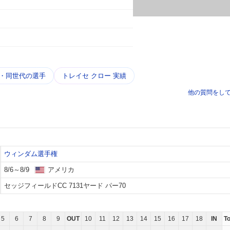
年・同世代の選手
トレイセ クロー 実績
他の質問をし
ウィンダム選手権
8/6～8/9
アメリカ
セッジフィールドCC 7131ヤード パー70
5
6
7
8
9
OUT
10
11
12
13
14
15
16
17
18
IN
T