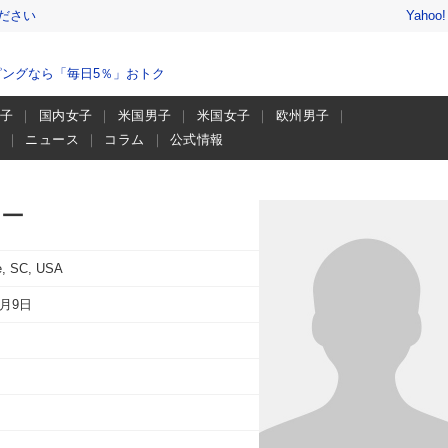
ださい
Yahoo
ングなら「毎日5％」おトク
男子
国内女子
米国男子
米国女子
欧州男子
画
ニュース
コラム
公式情報
ロー
le, SC, USA
0月9日