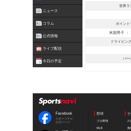
世界ラ
ニュース
コラム
ポイント
米国男子 ： 
公式情報
ドライビン
ライブ配信
パー
今日の予定
Facebook
野球
サ
スポーツナビ
プロ野球
J
公式ページ
MLB
海