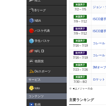
陸上
米国男子
ジョン・
7/2～7/5
Bリーグ
米国男子
ISCO選
NBA
7/9～7/12
欧州男子
バスケ代表
ISCO選
7/9～7/12
学生バスケ
米国男子
コレール
7/16～7/19
NFL
欧州男子
コレール
7/16～7/19
他競技
米国男子
3Mオー
7/23～7/26
Doスポーツ
米国男子
ロケット
サービス
7/30～8/2
toto
■はメジャー大会
コンテンツ
主要ランキング
動画