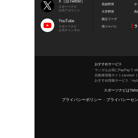
X（旧Twitter）
高校野球
サ
スポーツナビ
公式アカウント
大学野球
高
独立リーグ
YouTube
ラ
スポーツナビ
侍ジャパン
公式チャンネル
おすすめサービス
マンガもお得にPayPayで eboo
自動車情報サイトcarview!
おすすめ情報サービス「mybe
スポーツナビはYah
プライバシーポリシー
-
プライバシーセ