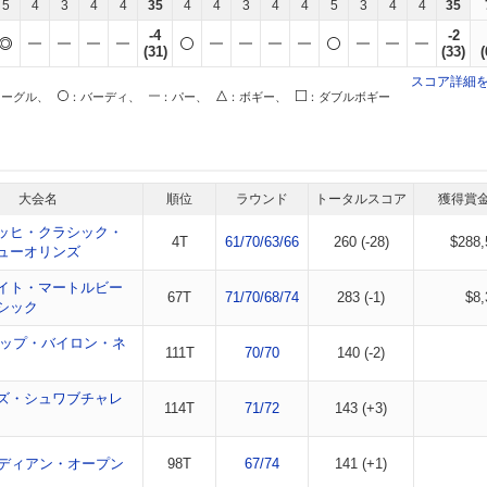
5
4
3
4
4
35
4
4
3
4
4
5
3
4
4
35
-4
-2
(31)
(33)
(
スコア詳細
イーグル、
：バーディ、
：パー、
：ボギー、
：ダブルボギー
大会名
順位
ラウンド
トータルスコア
獲得賞
ッヒ・クラシック・
4T
61/70/63/66
260 (-28)
$288,
ューオリンズ
イト・マートルビー
67T
71/70/68/74
283 (-1)
$8,
シック
カップ・バイロン・ネ
111T
70/70
140 (-2)
ズ・シュワブチャレ
114T
71/72
143 (+3)
ナディアン・オープン
98T
67/74
141 (+1)