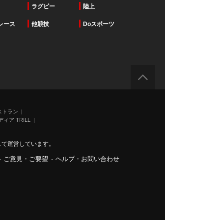
ラグビー
陸上
レース
他競技
Doスポーツ
ストラン
ィア TRILL
力して運営しています。
-
ご意見・ご要望
-
ヘルプ・お問い合わせ