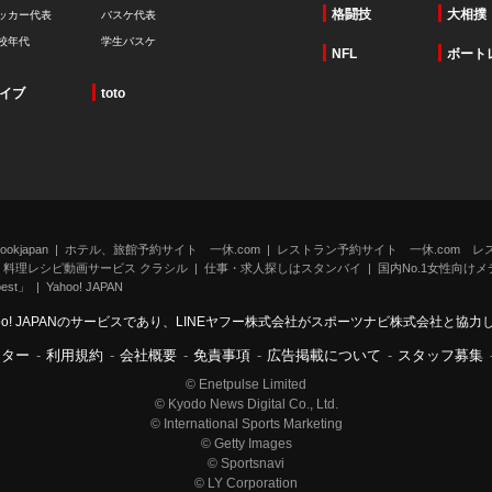
格闘技
大相撲
ッカー代表
バスケ代表
校年代
学生バスケ
NFL
ボート
イブ
toto
kjapan
ホテル、旅館予約サイト 一休.com
レストラン予約サイト 一休.com レ
料理レシピ動画サービス クラシル
仕事・求人探しはスタンバイ
国内No.1女性向けメデ
st」
Yahoo! JAPAN
oo! JAPANのサービスであり、LINEヤフー株式会社がスポーツナビ株式会社と協
ンター
-
利用規約
-
会社概要
-
免責事項
-
広告掲載について
-
スタッフ募集
© Enetpulse Limited
© Kyodo News Digital Co., Ltd.
© International Sports Marketing
© Getty Images
© Sportsnavi
© LY Corporation