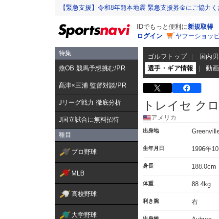
【緊急支援】令和8年熊本地震 緊急支援募金にご協力く
IDでもっと便利に
新規取得
ログイン
ヤフーショッピ
特集
ゴルフトップ
国内
燕OB 競馬予想挑む/PR
選手・ギア情報
動
髙津×三浦 監督対談/PR
Jリーグ戦力 徹底分析
トレイセ ク
アメリカ
J国立試合に無料招待
出身地
Greenvil
種目
生年月日
1996年1
プロ野球
身長
188.0cm
MLB
体重
88.4kg
高校野球
利き腕
右
大学野球
出身校