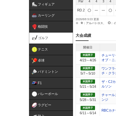
Par
4
4
3
4
フィギュア
RD.2
カーリング
2026/8/8 9:03
：アルバトロス、
：
格闘技
大会成績
ゴルフ
開催日
テニス
チューリ
米国男子
オブ・ニ
4/23～4/26
卓球
ワンフラ
米国男子
バドミントン
チ・クラ
5/7～5/10
ザ・CJ
米国男子
F1
ルソン
5/21～5/24
バレーボール
チャール
米国男子
ンジ
5/28～5/31
ラグビー
米国男子
RBCカ
6/11～6/14