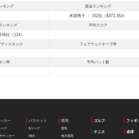
ンキング
賞金ランキング
米国男子 ： 152位（$372,353）
ランキング
平均スコア
156位（114）
グディスタンス
フェアウェイキープ率
オン率
平均パット数
ッカー
バスケット
競馬
ゴルフ
フィギ
リーグ
Bリーグ
競馬
テニス
卓球
外サッカー
NBA
地方競馬