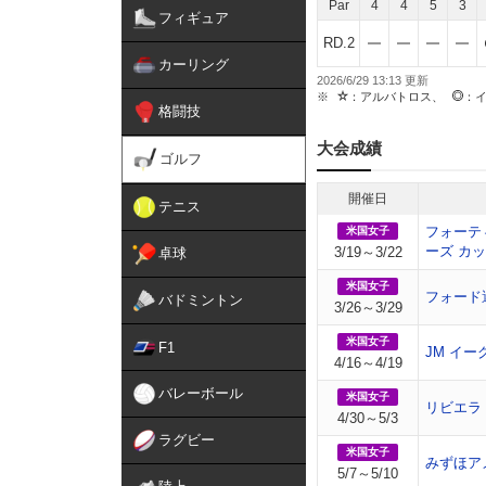
Par
4
4
5
3
フィギュア
RD.2
カーリング
2026/6/29 13:13
：アルバトロス、
：
格闘技
大会成績
ゴルフ
開催日
テニス
フォーテ
米国女子
ーズ カ
3/19～3/22
卓球
米国女子
フォード
バドミントン
3/26～3/29
米国女子
F1
JM イー
4/16～4/19
バレーボール
米国女子
リビエラ
4/30～5/3
ラグビー
米国女子
みずほア
5/7～5/10