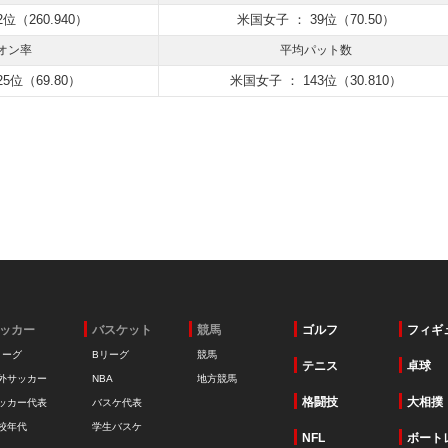
位（260.940）
米国女子 ： 39位（70.50）
オン率
平均パット数
5位（69.80）
米国女子 ： 143位（30.810）
ッカー
バスケット
競馬
ゴルフ
フィギ
リーグ
Bリーグ
競馬
テニス
卓球
外サッカー
NBA
地方競馬
格闘技
大相撲
ッカー代表
バスケ代表
校年代
学生バスケ
NFL
ボート