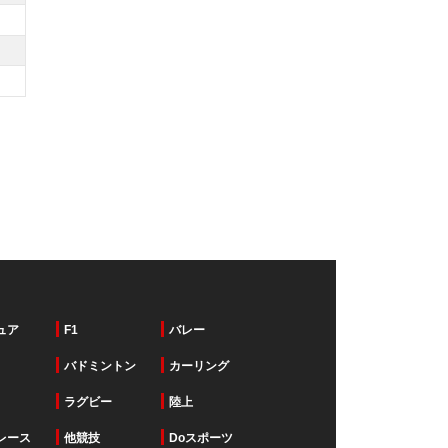
ュア
F1
バレー
バドミントン
カーリング
ラグビー
陸上
レース
他競技
Doスポーツ