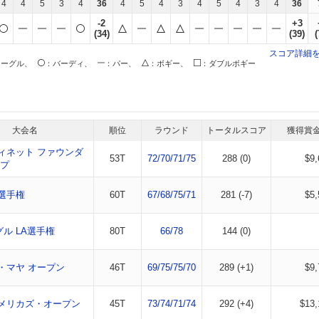
4
4
5
3
4
36
4
5
4
3
4
5
4
3
4
36
-2
+3
(34)
(39)
(
スコア詳細
イーグル、
：バーディ、
：パー、
：ボギー、
：ダブルボギー
大会名
順位
ラウンド
トータルスコア
獲得賞
ィネット ファウンダ
53T
72/70/71/75
288 (0)
$9,
ップ
選手権
60T
67/68/75/71
281 (-7)
$5,
グル LA選手権
80T
66/78
144 (0)
・マヤ オープン
46T
69/75/75/70
289 (+1)
$9,
メリカズ・オープン
45T
73/74/71/74
292 (+4)
$13,