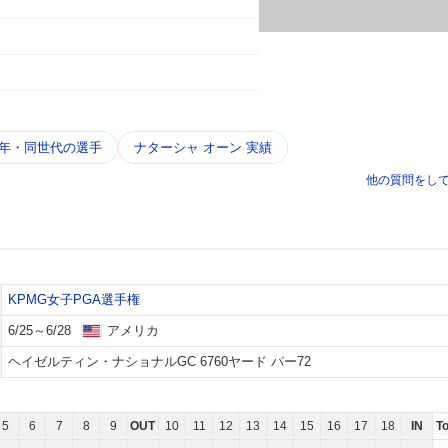
学年・同世代の選手
ナターシャ オーン 実績
他の質問をし
KPMG女子PGA選手権
6/25～6/28
アメリカ
ヘイゼルティン・ナショナルGC 6760ヤード パー72
5
6
7
8
9
OUT
10
11
12
13
14
15
16
17
18
IN
T