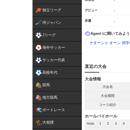
-
独立リーグ
デビュー
-
所属
-
侍ジャパン
Agent iに聞いてみよう
Jリーグ
ナターシャ オーン 同
海外サッカー
サッカー代表
直近の大会
高校年代
大会情報
競馬
大会名
大会期間
地方競馬
コース紹介
ボートレース
ホールバイホール
大相撲
Hole
1
2
3
4