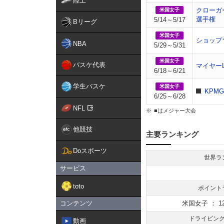
陸上
クローガ
米国女子
選手権
5/14～5/17
Bリーグ
米国女子
ショップ
NBA
5/29～5/31
米国女子
バスケ代表
マイヤー
6/18～6/21
学生バスケ
米国女子
KPM
6/25～6/28
NFL
■はメジャー大会
他競技
主要ランキング
Doスポーツ
世界ラ
サービス
toto
ポイント
コンテンツ
米国女子 ： 12
ドライビン
動画