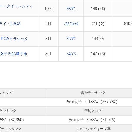
ー・クイーンシティ
109T
75/71
146 (+6)
ライトLPGA
21T
71/71/69
211 (-2)
$19,
LPGAクラシック
81T
72/72
144 (0)
G女子PGA選手権
89T
74/73
147 (+3)
ンキング
賞金ランキング
米国女子 ： 133位（$57,782）
ランキング
平均スコア
8位（62.350）
米国女子 ： 66位（71.926）
グディスタンス
フェアウェイキープ率