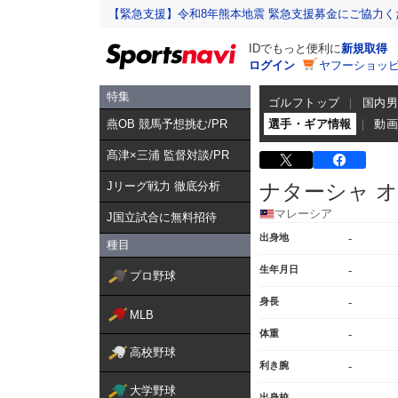
【緊急支援】令和8年熊本地震 緊急支援募金にご協力く
IDでもっと便利に
新規取得
ログイン
ヤフーショッピ
特集
ゴルフトップ
国内
燕OB 競馬予想挑む/PR
選手・ギア情報
動
髙津×三浦 監督対談/PR
Jリーグ戦力 徹底分析
ナターシャ 
マレーシア
J国立試合に無料招待
出身地
-
種目
生年月日
-
プロ野球
身長
-
MLB
体重
-
高校野球
利き腕
-
大学野球
出身校