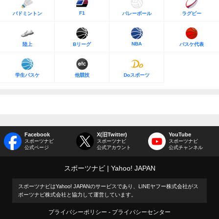
F1
バドミントン
バレーボール
ラグビー
NBA
陸上
Bリーグ
バスケ代表
学生バスケ
他競技
Doスポーツ
Facebook
X(旧Twitter)
YouTube
スポーツナビ
スポーツナビ
スポーツナビ
公式ページ
公式アカウント
公式チャンネル
スポーツナビ
Yahoo! JAPAN
スポーツナビはYahoo! JAPANのサービスであり、LINEヤフー株式会社がス
ポーツナビ株式会社と協力して運営しています。
プライバシーポリシー
プライバシーセンター