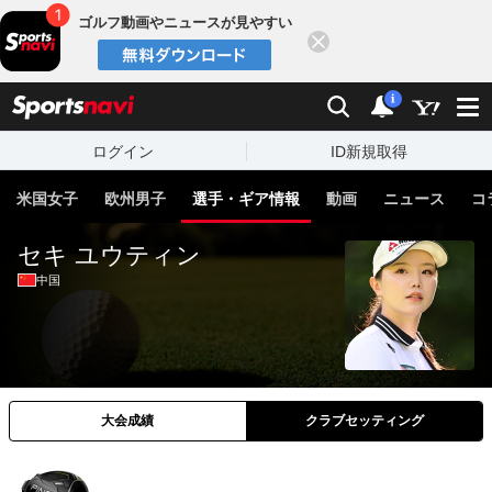
ゴルフ動画やニュースが見やすい
閉じる
sports
検索
通知
i
ログイン
ID新規取得
米国女子
欧州男子
選手・ギア情報
動画
ニュース
コ
セキ ユウティン
中国
大会成績
クラブセッティング