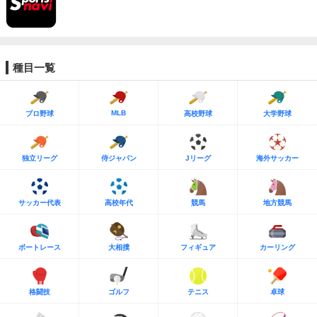
種目一覧
MLB
プロ野球
高校野球
大学野球
独立リーグ
侍ジャパン
Jリーグ
海外サッカー
サッカー代表
高校年代
競馬
地方競馬
ボートレース
大相撲
フィギュア
カーリング
格闘技
ゴルフ
テニス
卓球