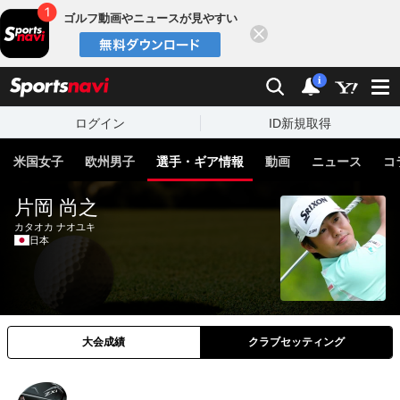
ゴルフ動画やニュースが見やすい
閉じる
sports
検索
通知
i
ログイン
ID新規取得
米国女子
欧州男子
選手・ギア情報
動画
ニュース
コ
片岡 尚之
カタオカ ナオユキ
日本
大会成績
クラブセッティング