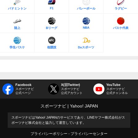
F1
バドミントン
バレーボール
ラグビー
NBA
陸上
Bリーグ
バスケ代表
学生バスケ
他競技
Doスポーツ
Facebook
X(旧Twitter)
YouTube
スポーツナビ
スポーツナビ
スポーツナビ
公式ページ
公式アカウント
公式チャンネル
スポーツナビ
Yahoo! JAPAN
スポーツナビはYahoo! JAPANのサービスであり、LINEヤフー株式会社がス
ポーツナビ株式会社と協力して運営しています。
プライバシーポリシー
プライバシーセンター