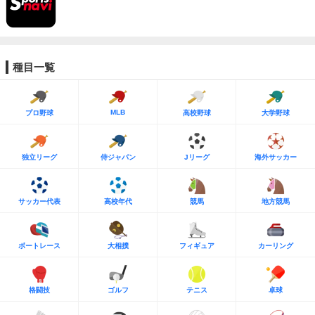
種目一覧
MLB
プロ野球
高校野球
大学野球
独立リーグ
侍ジャパン
Jリーグ
海外サッカー
サッカー代表
高校年代
競馬
地方競馬
ボートレース
大相撲
フィギュア
カーリング
格闘技
ゴルフ
テニス
卓球