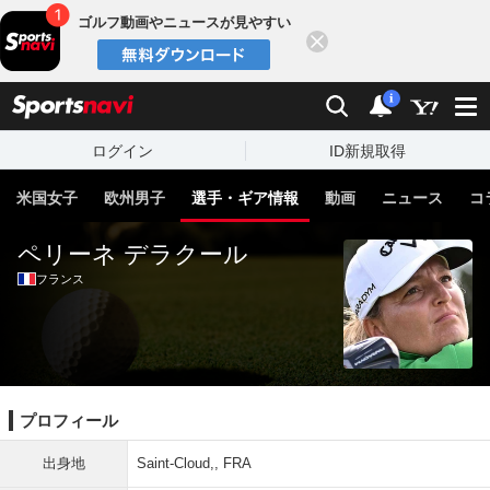
ゴルフ動画やニュースが見やすい
閉じる
sports
検索
通知
i
ログイン
ID新規取得
米国女子
欧州男子
選手・ギア情報
動画
ニュース
コ
ペリーネ デラクール
フランス
プロフィール
出身地
Saint-Cloud,, FRA