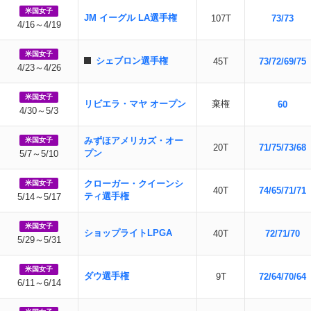
米国女子
JM イーグル LA選手権
107T
73/73
4/16～4/19
米国女子
シェブロン選手権
45T
73/72/69/75
4/23～4/26
米国女子
リビエラ・マヤ オープン
棄権
60
4/30～5/3
みずほアメリカズ・オー
米国女子
20T
71/75/73/68
プン
5/7～5/10
クローガー・クイーンシ
米国女子
40T
74/65/71/71
ティ選手権
5/14～5/17
米国女子
ショップライトLPGA
40T
72/71/70
5/29～5/31
米国女子
ダウ選手権
9T
72/64/70/64
6/11～6/14