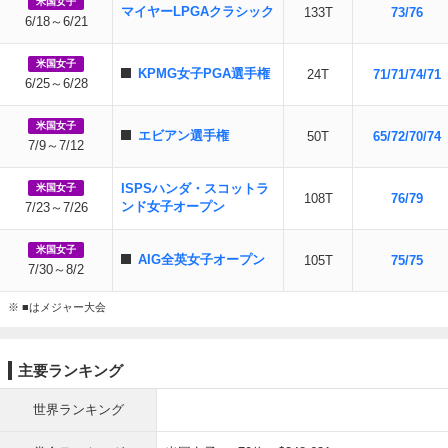
米国女子
マイヤーLPGAクラシック
133T
73/76
6/18～6/21
米国女子
KPMG女子PGA選手権
24T
71/71/74/71
6/25～6/28
米国女子
エビアン選手権
50T
65/72/70/74
7/9～7/12
ISPSハンダ・スコットラ
米国女子
108T
76/79
ンド女子オープン
7/23～7/26
米国女子
AIG全英女子オープン
105T
75/75
7/30～8/2
※ ■はメジャー大会
主要ランキング
世界ランキング