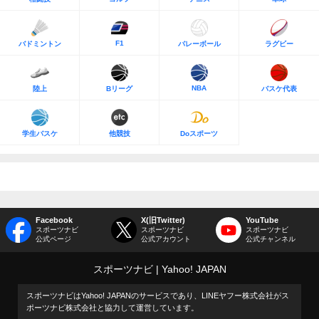
F1
バドミントン
バレーボール
ラグビー
NBA
陸上
Bリーグ
バスケ代表
学生バスケ
他競技
Doスポーツ
Facebook
X(旧Twitter)
YouTube
スポーツナビ
スポーツナビ
スポーツナビ
公式ページ
公式アカウント
公式チャンネル
スポーツナビ
Yahoo! JAPAN
スポーツナビはYahoo! JAPANのサービスであり、LINEヤフー株式会社がス
ポーツナビ株式会社と協力して運営しています。