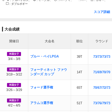
※
：アルバトロス、
：イーグル、
：バーディ、
：パー、
：ボギー、
：ダブルボギー
スコア詳細
大会成績
開催日
大会名
順位
ラウンド
米国女子
ブルー・ベイLPGA
39T
73/73/73/73
3/4～3/8
フォーティネット ファウ
米国女子
14T
71/69/70/70
ンダーズ カップ
3/19～3/22
米国女子
フォード選手権
65T
70/67/72/73
3/26～3/29
米国女子
アラムコ選手権
51T
73/76/79/73
4/2～4/5