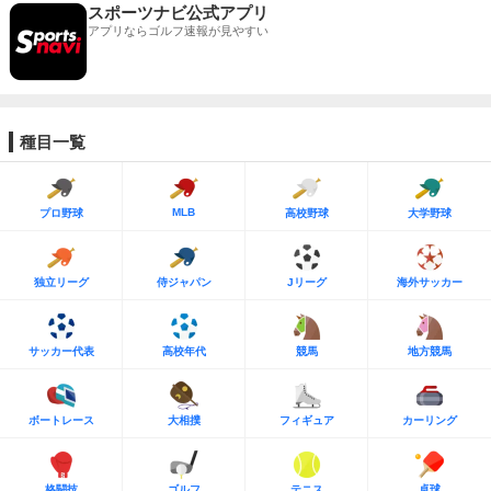
スポーツナビ公式アプリ
アプリならゴルフ速報が見やすい
種目一覧
MLB
プロ野球
高校野球
大学野球
独立リーグ
侍ジャパン
Jリーグ
海外サッカー
サッカー代表
高校年代
競馬
地方競馬
ボートレース
大相撲
フィギュア
カーリング
格闘技
ゴルフ
テニス
卓球