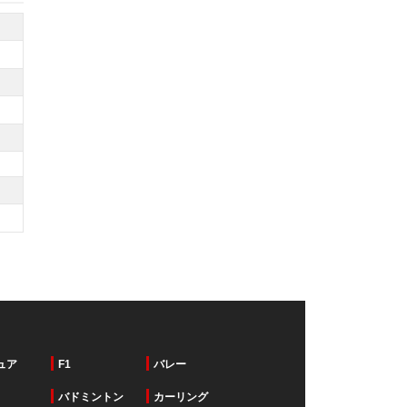
ュア
F1
バレー
バドミントン
カーリング