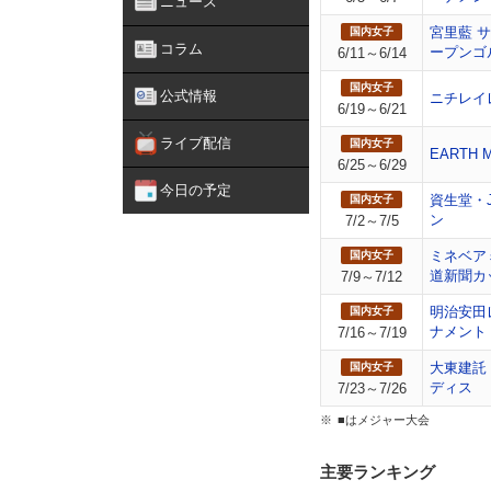
ニュース
宮里藍 
国内女子
コラム
ープンゴ
6/11～6/14
国内女子
公式情報
ニチレイ
6/19～6/21
ライブ配信
国内女子
EARTH 
6/25～6/29
今日の予定
資生堂・
国内女子
ン
7/2～7/5
ミネベア
国内女子
道新聞カ
7/9～7/12
明治安田
国内女子
ナメント
7/16～7/19
大東建託
国内女子
ディス
7/23～7/26
■はメジャー大会
主要ランキング