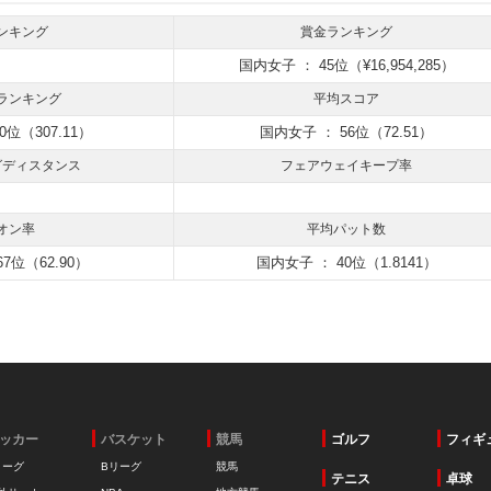
ンキング
賞金ランキング
国内女子 ： 45位（¥16,954,285）
ランキング
平均スコア
0位（307.11）
国内女子 ： 56位（72.51）
グディスタンス
フェアウェイキープ率
オン率
平均パット数
7位（62.90）
国内女子 ： 40位（1.8141）
ッカー
バスケット
競馬
ゴルフ
フィギ
リーグ
Bリーグ
競馬
テニス
卓球