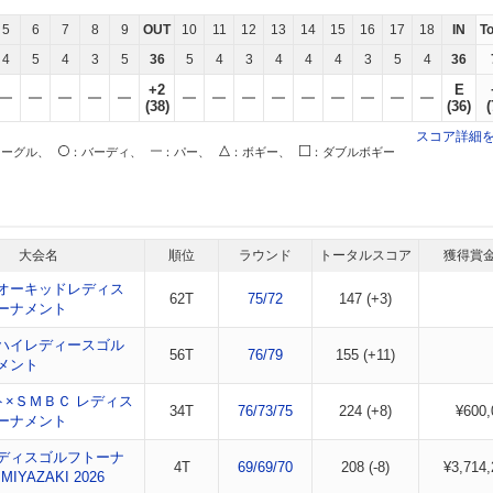
5
6
7
8
9
OUT
10
11
12
13
14
15
16
17
18
IN
T
4
5
4
3
5
36
5
4
3
4
4
4
3
5
4
36
+2
E
(38)
(36)
(
スコア詳細
イーグル、
：バーディ、
：パー、
：ボギー、
：ダブルボギー
大会名
順位
ラウンド
トータルスコア
獲得賞
オーキッドレディス
62T
75/72
147 (+3)
ーナメント
ハイレディースゴル
56T
76/79
155 (+11)
メント
ト×ＳＭＢＣ レディス
34T
76/73/75
224 (+8)
¥600,
ーナメント
ディスゴルフトーナ
4T
69/69/70
208 (-8)
¥3,714,
MIYAZAKI 2026