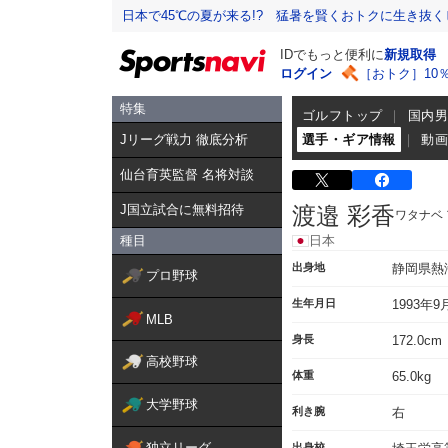
日本で45℃の夏が来る!? 猛暑を賢くおトクに生き抜く
IDでもっと便利に
新規取得
ログイン
［おトク］10
特集
ゴルフトップ
国内
Jリーグ戦力 徹底分析
選手・ギア情報
動
仙台育英監督 名将対談
J国立試合に無料招待
渡邉 彩香
ワタナベ
種目
日本
出身地
静岡県熱
プロ野球
生年月日
1993年9
MLB
身長
172.0cm
高校野球
体重
65.0kg
大学野球
利き腕
右
独立リーグ
出身校