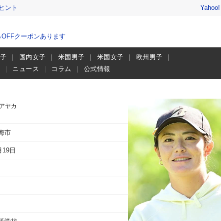
ヒント
Yahoo
％OFFクーポンあります
男子
国内女子
米国男子
米国女子
欧州男子
画
ニュース
コラム
公式情報
 アヤカ
海市
月19日