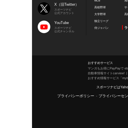
MLB
海
X（旧Twitter）
高校野球
サ
スポーツナビ
公式アカウント
大学野球
高
独立リーグ
YouTube
ラ
スポーツナビ
侍ジャパン
公式チャンネル
おすすめサービス
マンガもお得にPayPayで eboo
自動車情報サイトcarview!
おすすめ情報サービス「mybe
スポーツナビはYah
プライバシーポリシー
-
プライバシーセ