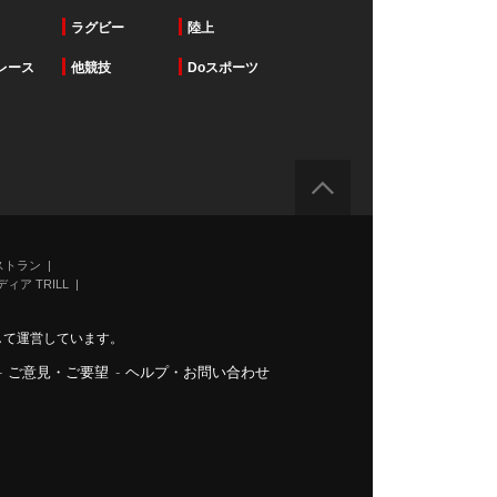
ラグビー
陸上
レース
他競技
Doスポーツ
ストラン
ィア TRILL
力して運営しています。
-
ご意見・ご要望
-
ヘルプ・お問い合わせ