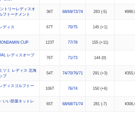
サントリーレディスオ
36T
68/69/72/74
283 (-5)
¥990,
ルフトーナメント
レディス
67T
70/75
145 (+1)
MONDAMIN CUP
123T
77/78
155 (+11)
JAL レディスオープ
76T
71/73
144 (0)
ミツミ レディス 北海
54T
74/70/76/71
291 (+3)
¥355,
ップ
レディスゴルフトー
106T
76/74
150 (+6)
・いい部屋ネットレ
65T
68/68/71/74
281 (-7)
¥306,