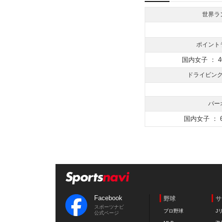
世界ラ
ポイント
国内女子 ： 4
ドライビン
パー
国内女子 ： 6
Facebook
野球
サ
スポーツナビ
プロ野球
J
公式ページ