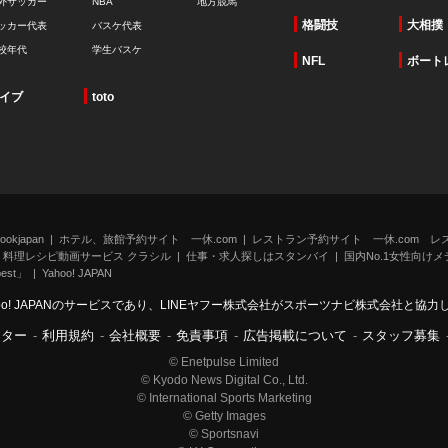
外サッカー
NBA
地方競馬
格闘技
大相撲
ッカー代表
バスケ代表
校年代
学生バスケ
NFL
ボート
イブ
toto
kjapan
ホテル、旅館予約サイト 一休.com
レストラン予約サイト 一休.com レ
料理レシピ動画サービス クラシル
仕事・求人探しはスタンバイ
国内No.1女性向けメデ
st」
Yahoo! JAPAN
oo! JAPANのサービスであり、LINEヤフー株式会社がスポーツナビ株式会社と協
ンター
-
利用規約
-
会社概要
-
免責事項
-
広告掲載について
-
スタッフ募集
© Enetpulse Limited
© Kyodo News Digital Co., Ltd.
© International Sports Marketing
© Getty Images
© Sportsnavi