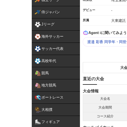
埼玉栄高
デビュー
-
侍ジャパン
所属
大東建託
Jリーグ
Agent iに聞いてみよう
海外サッカー
渡邉 彩香 同学年・同
サッカー代表
高校年代
大
競馬
直近の大会
地方競馬
大会情報
ボートレース
大会名
大会期間
大相撲
コース紹介
フィギュア