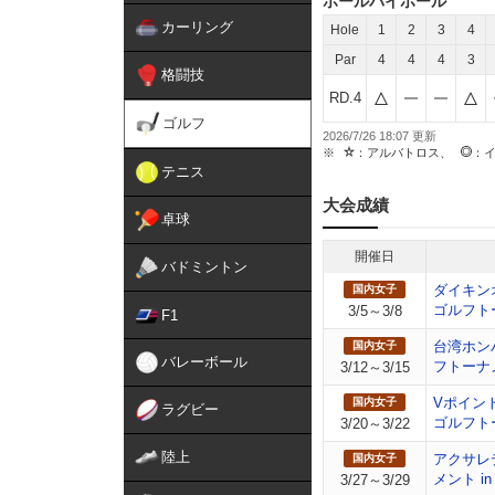
ホールバイホール
カーリング
Hole
1
2
3
4
Par
4
4
4
3
格闘技
RD.4
ゴルフ
2026/7/26 18:07
：アルバトロス、
：
テニス
大会成績
卓球
開催日
バドミントン
ダイキン
国内女子
ゴルフト
3/5～3/8
F1
台湾ホン
国内女子
バレーボール
フトーナ
3/12～3/15
Vポイン
国内女子
ラグビー
ゴルフト
3/20～3/22
陸上
アクサレ
国内女子
メント in 
3/27～3/29