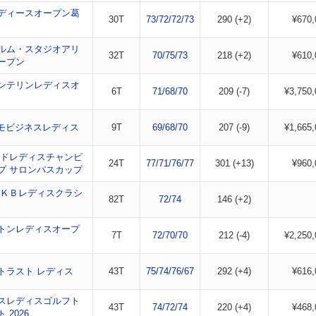
ディースオープン葛
30T
73/72/72/73
290 (+2)
¥670,
ルム・スタジオアリ
32T
70/75/73
218 (+2)
¥610,
ープン
バンテリンレディスオ
6T
71/68/70
209 (-7)
¥3,750,
コモビジネスレディス
9T
69/68/70
207 (-9)
¥1,665,
ドレディスチャンピ
24T
77/71/76/77
301 (+13)
¥960,
プ サロンパスカップ
ＲＫＢレディスクラシ
82T
72/74
146 (+2)
トンレディスオープ
7T
72/70/70
212 (-4)
¥2,250,
トラスト レディス
43T
75/74/76/67
292 (+4)
¥616,
スレディスゴルフト
43T
74/72/74
220 (+4)
¥468,
 2026