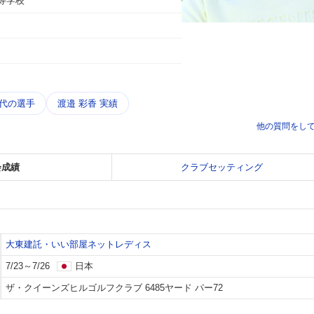
等学校
世代の選手
渡邉 彩香 実績
他の質問をし
会成績
クラブセッティング
大東建託・いい部屋ネットレディス
7/23～7/26
日本
ザ・クイーンズヒルゴルフクラブ 6485ヤード パー72