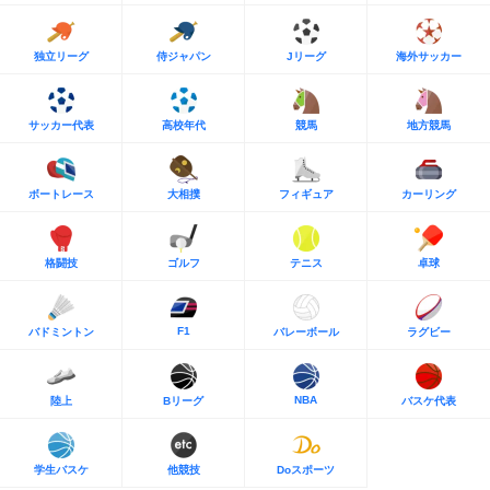
独立リーグ
侍ジャパン
Jリーグ
海外サッカー
サッカー代表
高校年代
競馬
地方競馬
ボートレース
大相撲
フィギュア
カーリング
格闘技
ゴルフ
テニス
卓球
F1
バドミントン
バレーボール
ラグビー
NBA
陸上
Bリーグ
バスケ代表
学生バスケ
他競技
Doスポーツ