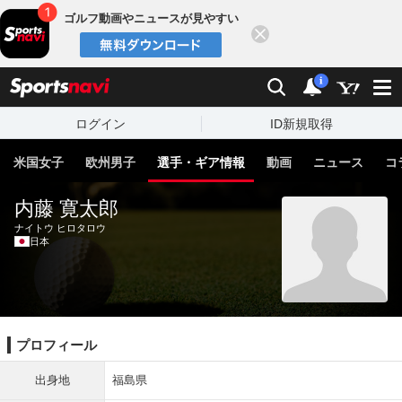
ゴルフ動画やニュースが見やすい
閉じる
sports
検索
通知
i
ログイン
ID新規取得
米国女子
欧州男子
選手・ギア情報
動画
ニュース
コ
内藤 寛太郎
ナイトウ ヒロタロウ
日本
プロフィール
出身地
福島県