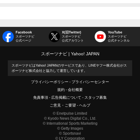
Facebook
X(旧Twitter)
YouTube
スポーツナビ
スポーツナビ
スポーツナビ
公式ページ
公式アカウント
公式チャンネル
スポーツナビ
Yahoo! JAPAN
スポーツナビはYahoo! JAPANのサービスであり、LINEヤフー株式会社がス
ポーツナビ株式会社と協力して運営しています。
プライバシーポリシー
プライバシーセンター
規約
会社概要
免責事項
広告掲載について
スタッフ募集
ご意見・ご要望
ヘルプ
© Enetpulse Limited
© Kyodo News Digital Co., Ltd.
© International Sports Marketing
© Getty Images
© Sportsnavi
© LY Corporation