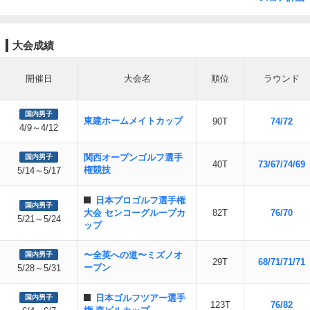
大会成績
開催日
大会名
順位
ラウンド
国内男子
東建ホームメイトカップ
90T
74/72
4/9～4/12
関西オープンゴルフ選手
国内男子
40T
73/67/74/69
権競技
5/14～5/17
日本プロゴルフ選手権
国内男子
大会 センコーグループカ
82T
76/70
5/21～5/24
ップ
〜全英への道〜ミズノオ
国内男子
29T
68/71/71/71
ープン
5/28～5/31
日本ゴルフツアー選手
国内男子
123T
76/82