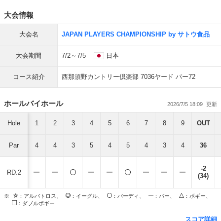
大会情報
大会名
JAPAN PLAYERS CHAMPIONSHIP by サトウ食品
大会期間
7/2～7/5
日本
コース紹介
西那須野カントリー倶楽部 7036ヤード パー72
ホールバイホール
2026/7/5 18:09
Hole
1
2
3
4
5
6
7
8
9
OUT
Par
4
4
3
5
4
5
4
3
4
36
-2
RD.2
(34)
※
：アルバトロス、
：イーグル、
：バーディ、
：パー、
：ボギー、
：ダブルボギー
スコア詳細