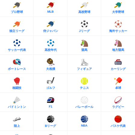
MLB
プロ野球
高校野球
大学野球
独立リーグ
侍ジャパン
Jリーグ
海外サッカー
サッカー代表
高校年代
競馬
地方競馬
ボートレース
大相撲
フィギュア
カーリング
格闘技
ゴルフ
テニス
卓球
F1
バドミントン
バレーボール
ラグビー
NBA
陸上
Bリーグ
バスケ代表