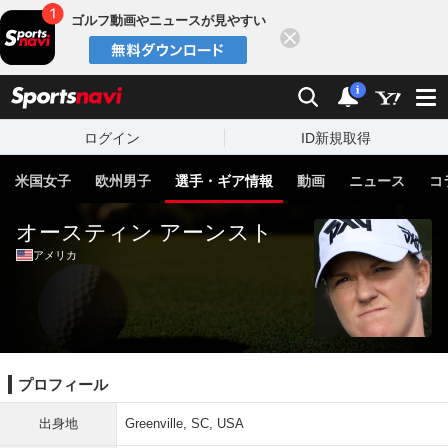
ゴルフ動画やニュースが見やすい
閉じる
sports
検索
通知
i
ログイン
ID新規取得
米国女子
欧州男子
選手・ギア情報
動画
ニュース
コ
オースティン アーンスト
アメリカ
プロフィール
出身地
Greenville, SC, USA