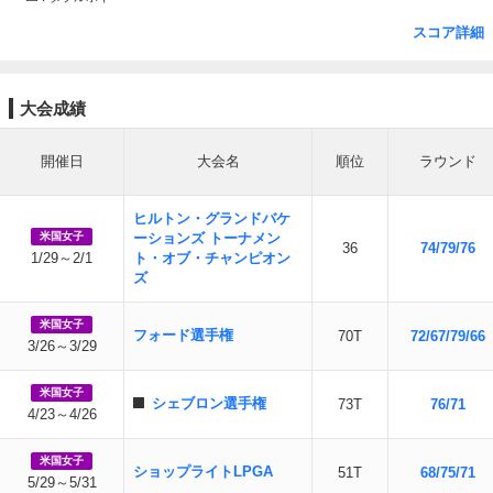
スコア詳細
大会成績
開催日
大会名
順位
ラウンド
ヒルトン・グランドバケ
米国女子
ーションズ トーナメン
36
74/79/76
1/29～2/1
ト・オブ・チャンピオン
ズ
米国女子
フォード選手権
70T
72/67/79/66
3/26～3/29
米国女子
シェブロン選手権
73T
76/71
4/23～4/26
米国女子
ショップライトLPGA
51T
68/75/71
5/29～5/31