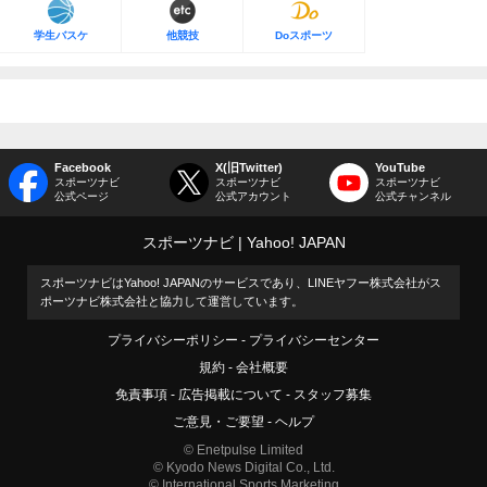
学生バスケ
他競技
Doスポーツ
Facebook
X(旧Twitter)
YouTube
スポーツナビ
スポーツナビ
スポーツナビ
公式ページ
公式アカウント
公式チャンネル
スポーツナビ
Yahoo! JAPAN
スポーツナビはYahoo! JAPANのサービスであり、LINEヤフー株式会社がス
ポーツナビ株式会社と協力して運営しています。
プライバシーポリシー
プライバシーセンター
規約
会社概要
免責事項
広告掲載について
スタッフ募集
ご意見・ご要望
ヘルプ
© Enetpulse Limited
© Kyodo News Digital Co., Ltd.
© International Sports Marketing