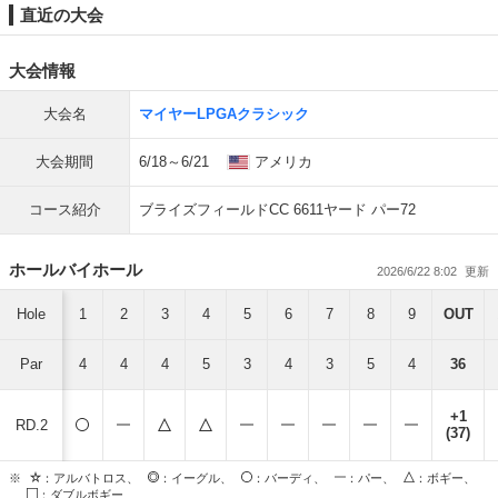
直近の大会
大会情報
大会名
マイヤーLPGAクラシック
大会期間
6/18～6/21
アメリカ
コース紹介
ブライズフィールドCC 6611ヤード パー72
ホールバイホール
2026/6/22 8:02
Hole
1
2
3
4
5
6
7
8
9
OUT
Par
4
4
4
5
3
4
3
5
4
36
+1
RD.2
(37)
※
：アルバトロス、
：イーグル、
：バーディ、
：パー、
：ボギー、
：ダブルボギー