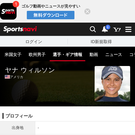
ゴルフ動画やニュースが見やすい
閉じる
sports
検索
通知
i
ログイン
ID新規取得
米国女子
欧州男子
選手・ギア情報
動画
ニュース
コ
ヤナ ウィルソン
アメリカ
プロフィール
出身地
-