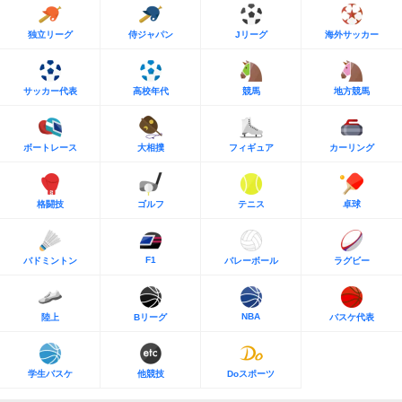
独立リーグ
侍ジャパン
Jリーグ
海外サッカー
サッカー代表
高校年代
競馬
地方競馬
ボートレース
大相撲
フィギュア
カーリング
格闘技
ゴルフ
テニス
卓球
F1
バドミントン
バレーボール
ラグビー
NBA
陸上
Bリーグ
バスケ代表
学生バスケ
他競技
Doスポーツ