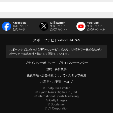
Facebook
X(旧Twitter)
YouTube
スポーツナビ
スポーツナビ
スポーツナビ
公式ページ
公式アカウント
公式チャンネル
スポーツナビ
Yahoo! JAPAN
スポーツナビはYahoo! JAPANのサービスであり、LINEヤフー株式会社がス
ポーツナビ株式会社と協力して運営しています。
プライバシーポリシー
プライバシーセンター
規約
会社概要
免責事項
広告掲載について
スタッフ募集
ご意見・ご要望
ヘルプ
© Enetpulse Limited
© Kyodo News Digital Co., Ltd.
© International Sports Marketing
© Getty Images
© Sportsnavi
© LY Corporation