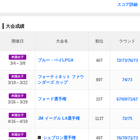
スコア詳細
大会成績
開催日
大会名
順位
ラウンド
米国女子
ブルー・ベイLPGA
46T
72/73/76/73
3/4～3/8
フォーティネット ファウ
米国女子
89T
74/73
ンダーズ カップ
3/19～3/22
米国女子
フォード選手権
15T
67/69/71/67
3/26～3/29
米国女子
JM イーグル LA選手権
113T
72/75
4/16～4/19
米国女子
シェブロン選手権
49T
76/70/71/73