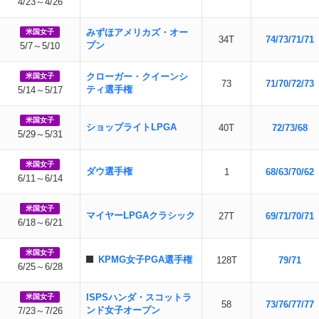
4/23～4/26
みずほアメリカズ・オー
米国女子
34T
74/73/71/71
プン
5/7～5/10
クローガー・クイーンシ
米国女子
73
71/70/72/73
ティ選手権
5/14～5/17
米国女子
ショップライトLPGA
40T
72/73/68
5/29～5/31
米国女子
ダウ選手権
1
68/63/70/62
6/11～6/14
米国女子
マイヤーLPGAクラシック
27T
69/71/70/71
6/18～6/21
米国女子
KPMG女子PGA選手権
128T
79/71
6/25～6/28
ISPSハンダ・スコットラ
米国女子
58
73/76/77/77
ンド女子オープン
7/23～7/26