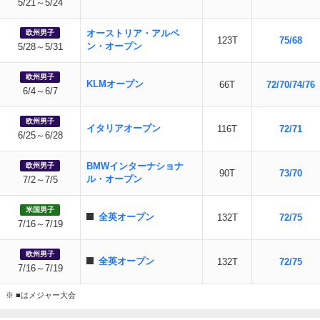
5/21～5/24
オーストリア・アルペ
欧州男子
123T
75/68
ン・オープン
5/28～5/31
欧州男子
KLMオープン
66T
72/70/74/76
6/4～6/7
欧州男子
イタリアオープン
116T
72/71
6/25～6/28
BMWインターナショナ
欧州男子
90T
73/70
ル・オープン
7/2～7/5
米国男子
全英オープン
132T
72/75
7/16～7/19
欧州男子
全英オープン
132T
72/75
7/16～7/19
※ ■はメジャー大会