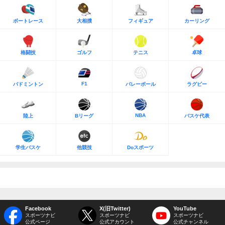
ボートレース
大相撲
フィギュア
カーリング
格闘技
ゴルフ
テニス
卓球
F1
バドミントン
バレーボール
ラグビー
NBA
陸上
Bリーグ
バスケ代表
学生バスケ
他競技
Doスポーツ
Facebook
X(旧Twitter)
YouTube
スポーツナビ
スポーツナビ
スポーツナビ
公式ページ
公式アカウント
公式チャンネル