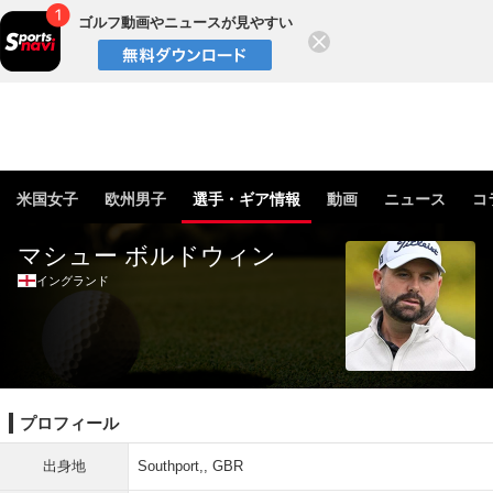
ゴルフ動画やニュースが見やすい
閉じる
米国女子
欧州男子
選手・ギア情報
動画
ニュース
コ
マシュー ボルドウィン
イングランド
プロフィール
出身地
Southport,, GBR