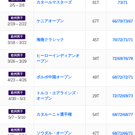
カタールマスターズ
81T
73/71
2/5～2/8
欧州男子
ケニアオープン
67T
66/70/73/67
2/19～2/22
欧州男子
海南クラシック
45T
70/72/71/71
3/18～3/22
ヒーローインディアンオ
欧州男子
34T
72/69/76/78
ープン
3/26～3/29
欧州男子
ボルボ中国オープン
49T
68/72/72/71
4/23～4/26
トルコ・エアラインズ・
欧州男子
29T
72/72/69/73
オープン
4/30～5/3
欧州男子
カタルーニャ選手権
54T
68/72/68/77
5/7～5/10
欧州男子
ソウダル・オープン
47T
68/71/66/71