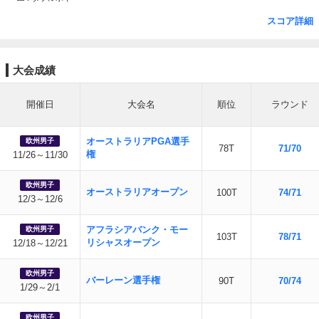
スコア詳細
大会成績
開催日
大会名
順位
ラウンド
オーストラリアPGA選手
欧州男子
78T
71/70
権
11/26～11/30
欧州男子
オーストラリアオープン
100T
74/71
12/3～12/6
アフラシアバンク・モー
欧州男子
103T
78/71
リシャスオープン
12/18～12/21
欧州男子
バーレーン選手権
90T
70/74
1/29～2/1
欧州男子