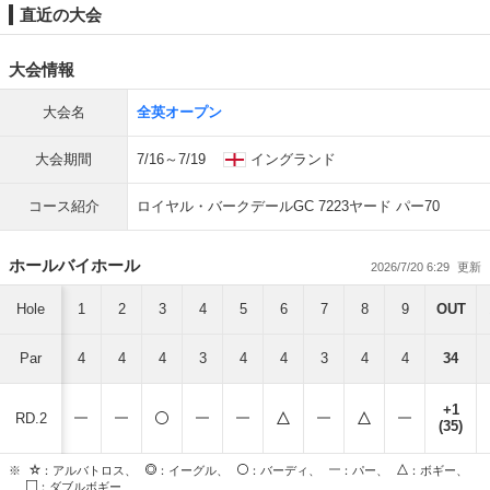
直近の大会
大会情報
大会名
全英オープン
大会期間
7/16～7/19
イングランド
コース紹介
ロイヤル・バークデールGC 7223ヤード パー70
ホールバイホール
2026/7/20 6:29
Hole
1
2
3
4
5
6
7
8
9
OUT
Par
4
4
4
3
4
4
3
4
4
34
+1
RD.2
(35)
※
：アルバトロス、
：イーグル、
：バーディ、
：パー、
：ボギー、
：ダブルボギー