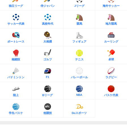
独立リーグ
侍ジャパン
Jリーグ
海外サッカー
サッカー代表
高校年代
競馬
地方競馬
ボートレース
大相撲
フィギュア
カーリング
格闘技
ゴルフ
テニス
卓球
F1
バドミントン
バレーボール
ラグビー
NBA
陸上
Bリーグ
バスケ代表
学生バスケ
他競技
Doスポーツ