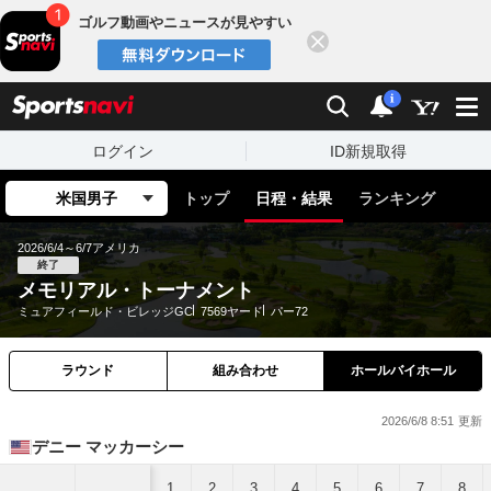
ゴルフ動画やニュースが見やすい
閉じる
sports
検索
通知
i
ログイン
ID新規取得
米国男子
トップ
日程・結果
ランキング
2026/6/4～6/7
アメリカ
終了
メモリアル・トーナメント
ミュアフィールド・ビレッジGC
7569ヤード
パー72
ラウンド
組み合わせ
ホールバイホール
2026/6/8 8:51
デニー マッカーシー
1
2
3
4
5
6
7
8