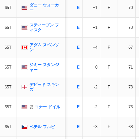
ダニー ウォーカ
65T
E
+1
F
70
ー
スティーブン フ
65T
E
+1
F
70
ィスク
アダム スベンソ
65T
E
+4
F
67
ン
ジミー スタンジ
65T
E
0
F
71
ャー
デビッド スキン
65T
E
-2
F
73
ズ
@
コナー ドイル
65T
E
-2
F
73
ペテル フルビ
65T
E
+3
F
68