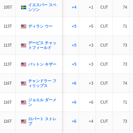
イエスパー スベ
105T
+4
+1
CUT
74
ンソン
ディラン ウー
113T
+5
+5
CUT
71
デービス チャッ
113T
+5
+3
CUT
73
トフィールド
パットン キザー
113T
+5
+3
CUT
73
チャンドラー フ
116T
+6
+3
CUT
74
ィリップス
ジョエル ダーメ
116T
+6
+6
CUT
71
ン
ロバート ストレ
116T
+6
+4
CUT
73
ブ