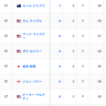
カール ビリプス
6T
-7
-4
F
68
サム ライデル
8T
-6
-3
F
68
マック マイズナ
8T
-6
-2
F
67
ー
ボウ ホスラー
8T
-6
-3
F
68
金谷 拓実
8T
-6
-3
F
68
ジョン パリー
8T
-6
-3
F
68
ピーター マルナ
8T
-6
-3
F
68
ティ