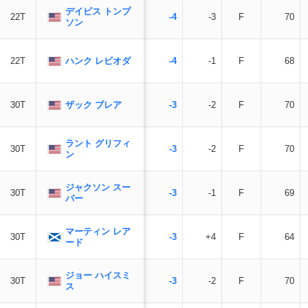
デイビス トンプ
22T
-4
-3
F
70
ソン
ハンク レビオダ
22T
-4
-1
F
68
ザック ブレア
30T
-3
-2
F
70
ラント グリフィ
30T
-3
-2
F
70
ン
ジャクソン スー
30T
-3
-1
F
69
バー
マーティン レア
30T
-3
+4
F
64
ード
ジョー ハイスミ
30T
-3
-2
F
70
ス