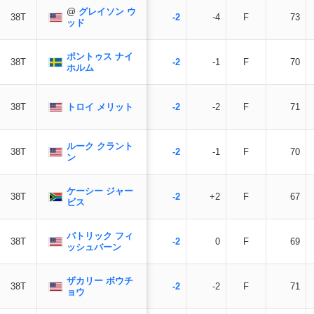
@
グレイソン ウ
38T
-2
-4
F
73
ッド
ポントゥス ナイ
38T
-2
-1
F
70
ホルム
トロイ メリット
38T
-2
-2
F
71
ルーク クラント
38T
-2
-1
F
70
ン
ケーシー ジャー
38T
-2
+2
F
67
ビス
パトリック フィ
38T
-2
0
F
69
ッシュバーン
ザカリー ボウチ
38T
-2
-2
F
71
ョウ