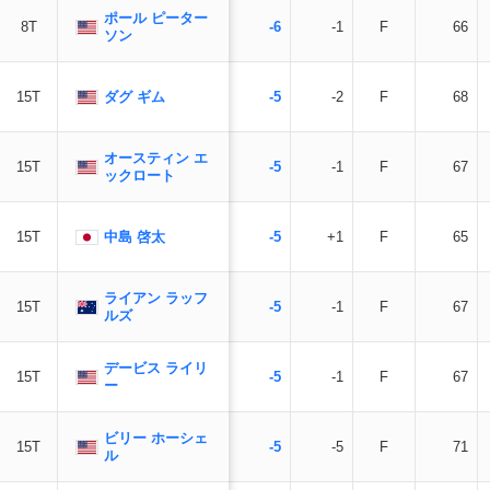
ポール ピーター
8T
-6
-1
F
66
ソン
ダグ ギム
15T
-5
-2
F
68
オースティン エ
15T
-5
-1
F
67
ックロート
中島 啓太
15T
-5
+1
F
65
ライアン ラッフ
15T
-5
-1
F
67
ルズ
デービス ライリ
15T
-5
-1
F
67
ー
ビリー ホーシェ
15T
-5
-5
F
71
ル