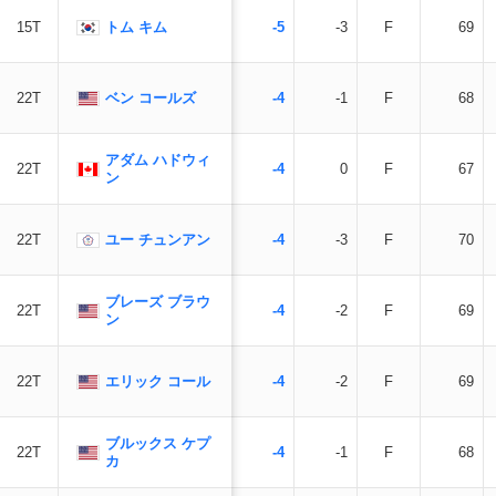
トム キム
15T
-5
-3
F
69
ベン コールズ
22T
-4
-1
F
68
アダム ハドウィ
22T
-4
0
F
67
ン
ユー チュンアン
22T
-4
-3
F
70
ブレーズ ブラウ
22T
-4
-2
F
69
ン
エリック コール
22T
-4
-2
F
69
ブルックス ケプ
22T
-4
-1
F
68
カ