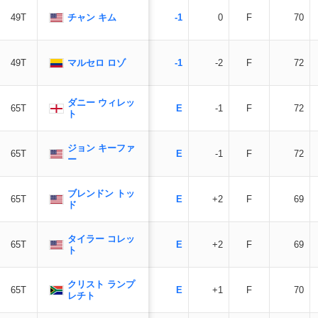
チャン キム
49T
-1
0
F
70
マルセロ ロゾ
49T
-1
-2
F
72
ダニー ウィレッ
65T
E
-1
F
72
ト
ジョン キーファ
65T
E
-1
F
72
ー
ブレンドン トッ
65T
E
+2
F
69
ド
タイラー コレッ
65T
E
+2
F
69
ト
クリスト ランプ
65T
E
+1
F
70
レチト