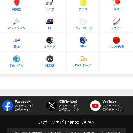
格闘技
ゴルフ
テニス
卓球
F1
バドミントン
バレーボール
ラグビー
NBA
陸上
Bリーグ
バスケ代表
学生バスケ
他競技
Doスポーツ
Facebook
X(旧Twitter)
YouTube
スポーツナビ
スポーツナビ
スポーツナビ
公式ページ
公式アカウント
公式チャンネル
スポーツナビ
Yahoo! JAPAN