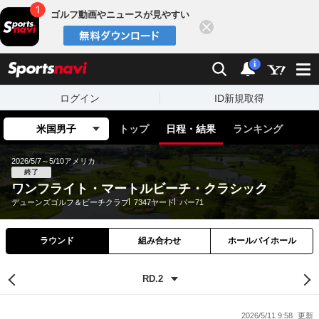
ゴルフ動画やニュースが見やすい
閉じる
sports
検索
通知
i
ログイン
ID新規取得
米国男子
トップ
日程・結果
ランキング
2026/5/7～5/10
アメリカ
終了
ワンフライト・マートルビーチ・クラシック
デューンズゴルフ＆ビーチクラブ
7347ヤード
パー71
ラウンド
組み合わせ
ホールバイホール
2026/5/11 9:58