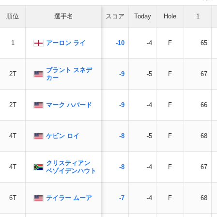
順位
選手名
スコア
Today
Hole
1
アーロン ライ
1
-10
-4
F
65
ブラント スネデ
2T
-9
-5
F
67
カー
マーク ハバード
2T
-9
-4
F
66
ケビン ロイ
4T
-8
-5
F
68
クリスティアン
4T
-8
-4
F
67
ベゾイデンハウト
テイラー ムーア
6T
-7
-4
F
68