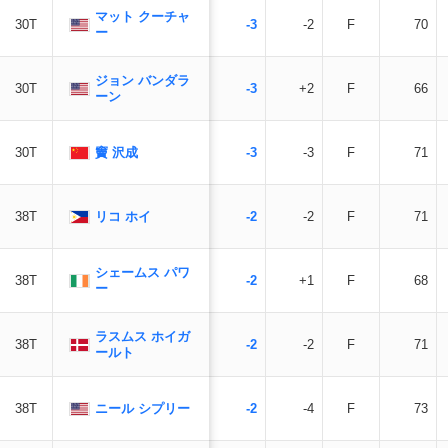
マット クーチャ
30T
-3
-2
F
70
ー
ジョン バンダラ
30T
-3
+2
F
66
ーン
竇 沢成
30T
-3
-3
F
71
リコ ホイ
38T
-2
-2
F
71
シェームス パワ
38T
-2
+1
F
68
ー
ラスムス ホイガ
38T
-2
-2
F
71
ールト
ニール シプリー
38T
-2
-4
F
73