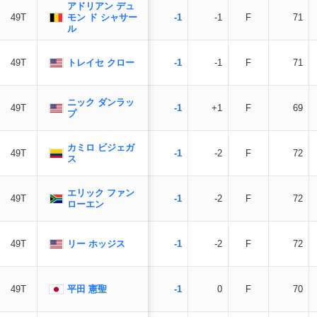
アドリアン デュ
モン ド シャサー
49T
-1
-1
F
71
ル
トレイセ クロー
49T
-1
-1
F
71
ニック ダンラッ
49T
-1
+1
F
69
プ
カミロ ビジェガ
49T
-1
-2
F
72
ス
エリック ファン
49T
-1
-2
F
72
ローエン
リー ホッジス
49T
-1
-2
F
72
平田 憲聖
49T
-1
0
F
70