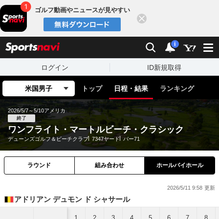
ゴルフ動画やニュースが見やすい
閉じる
sports
検索
通知
i
ログイン
ID新規取得
米国男子
トップ
日程・結果
ランキング
2026/5/7～5/10
アメリカ
終了
ワンフライト・マートルビーチ・クラシック
デューンズゴルフ＆ビーチクラブ
7347ヤード
パー71
ラウンド
組み合わせ
ホールバイホール
2026/5/11 9:58
アドリアン デュモン ド シャサール
1
2
3
4
5
6
7
8