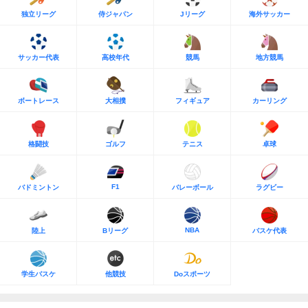
独立リーグ
侍ジャパン
Jリーグ
海外サッカー
サッカー代表
高校年代
競馬
地方競馬
ボートレース
大相撲
フィギュア
カーリング
格闘技
ゴルフ
テニス
卓球
F1
バドミントン
バレーボール
ラグビー
NBA
陸上
Bリーグ
バスケ代表
学生バスケ
他競技
Doスポーツ