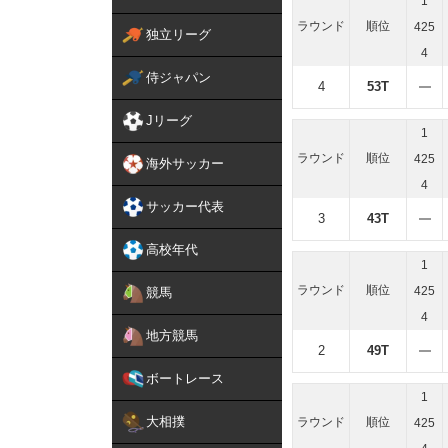
1
ラウンド
順位
425
独立リーグ
4
侍ジャパン
4
53T
Jリーグ
1
ラウンド
順位
425
海外サッカー
4
サッカー代表
3
43T
高校年代
1
ラウンド
順位
425
競馬
4
地方競馬
2
49T
ボートレース
1
大相撲
ラウンド
順位
425