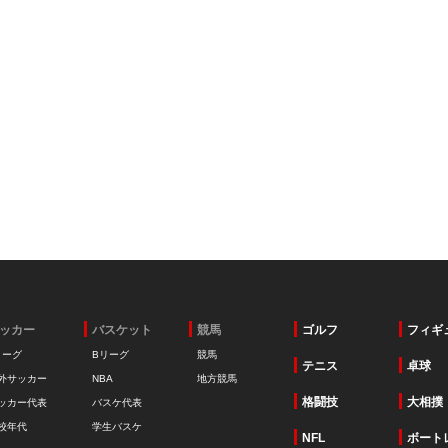
ッカー
バスケット
競馬
ゴルフ
フィギ
リーグ
Bリーグ
競馬
テニス
卓球
外サッカー
NBA
地方競馬
格闘技
大相撲
ッカー代表
バスケ代表
校年代
学生バスケ
NFL
ボート