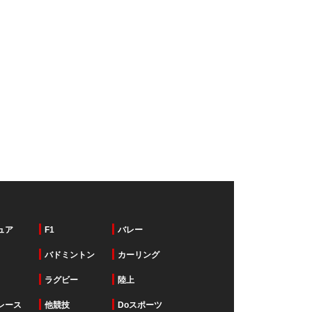
ュア
F1
バレー
バドミントン
カーリング
ラグビー
陸上
レース
他競技
Doスポーツ