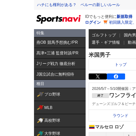
ハチにも権利がある？ ペルーの新しいルール
IDでもっと便利に
新規取得
ログイン
初回購入限定
特集
ゴルフトップ
国内
燕OB 競馬予想挑む/PR
選手・ギア情報
動
髙津×三浦 監督対談/PR
米国男子
Jリーグ戦力 徹底分析
トップ
J国立試合に無料招待
種目
2026/5/7～5/10
開催国：ア
プロ野球
ワンフラ
終了
デューンズゴルフ＆ビーチ
MLB
ラウンド
高校野球
マルセロ ロゾ
大学野球