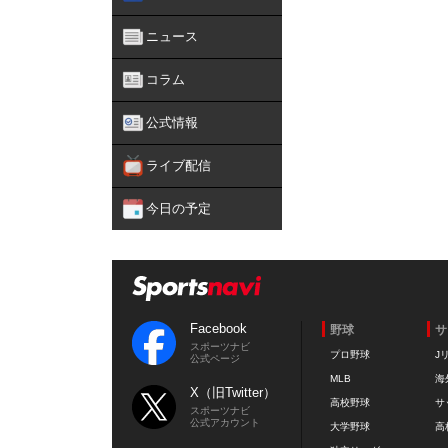
ニュース
コラム
公式情報
ライブ配信
今日の予定
Facebook
野球
サ
スポーツナビ
プロ野球
J
公式ページ
MLB
海
X（旧Twitter）
高校野球
サ
スポーツナビ
公式アカウント
大学野球
高