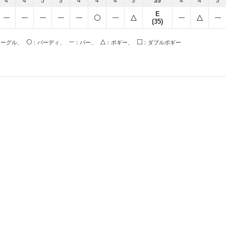
4
4
5
3
4
4
4
3
35
4
4
3
E
(35)
イーグル、
：バーディ、
：パー、
：ボギー、
：ダブルボギー