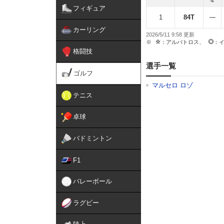
4
フィギュア
1
84T
カーリング
2026/5/11 9:58
：アルバトロス、
：
格闘技
選手一覧
ゴルフ
マルセロ ロゾ
テニス
卓球
バドミントン
F1
バレーボール
ラグビー