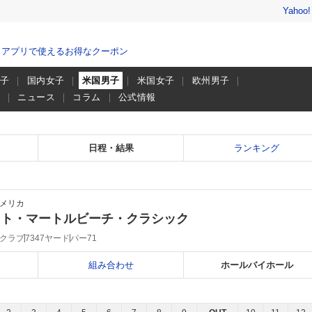
Yahoo
、アプリで使えるお得なクーポン
男子
国内女子
米国男子
米国女子
欧州男子
画
ニュース
コラム
公式情報
日程・結果
ランキング
メリカ
イト・マートルビーチ・クラシック
クラブ
7347ヤード
パー71
組み合わせ
ホールバイホール