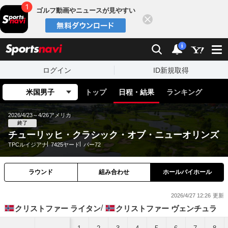
ゴルフ動画やニュースが見やすい
閉じる
sports
検索
通知
i
ログイン
ID新規取得
米国男子
トップ
日程・結果
ランキング
2026/4/23～4/26
アメリカ
終了
チューリッヒ・クラシック・オブ・ニューオリンズ
TPCルイジアナ
7425ヤード
パー72
ラウンド
組み合わせ
ホールバイホール
2026/4/27 12:26
クリストファー ライタン
クリストファー ヴェンチュラ