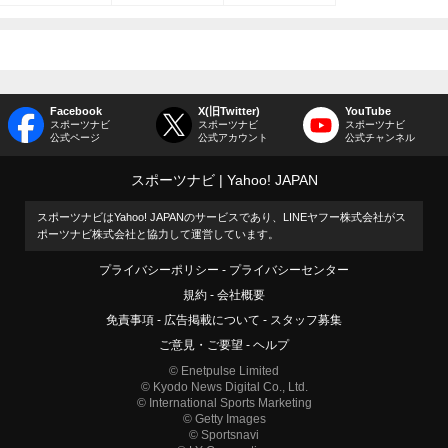
Facebook
X(旧Twitter)
YouTube
スポーツナビ
スポーツナビ
スポーツナビ
公式ページ
公式アカウント
公式チャンネル
スポーツナビ
Yahoo! JAPAN
スポーツナビはYahoo! JAPANのサービスであり、LINEヤフー株式会社がス
ポーツナビ株式会社と協力して運営しています。
プライバシーポリシー
プライバシーセンター
規約
会社概要
免責事項
広告掲載について
スタッフ募集
ご意見・ご要望
ヘルプ
© Enetpulse Limited
© Kyodo News Digital Co., Ltd.
© International Sports Marketing
© Getty Images
© Sportsnavi