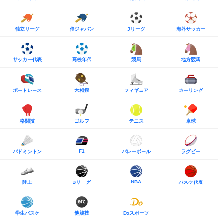
独立リーグ
侍ジャパン
Jリーグ
海外サッカー
サッカー代表
高校年代
競馬
地方競馬
ボートレース
大相撲
フィギュア
カーリング
格闘技
ゴルフ
テニス
卓球
F1
バドミントン
バレーボール
ラグビー
NBA
陸上
Bリーグ
バスケ代表
学生バスケ
他競技
Doスポーツ