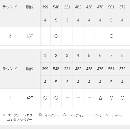
ラウンド
順位
399
548
221
482
438
476
561
372
4
5
3
4
4
4
5
4
2
16T
1
2
3
4
5
6
7
8
ラウンド
順位
399
548
221
482
438
476
561
372
4
5
3
4
4
4
5
4
1
42T
※
：アルバトロス、
：イーグル、
：バーディ、
：パー、
：ボギー、
：ダブルボギー