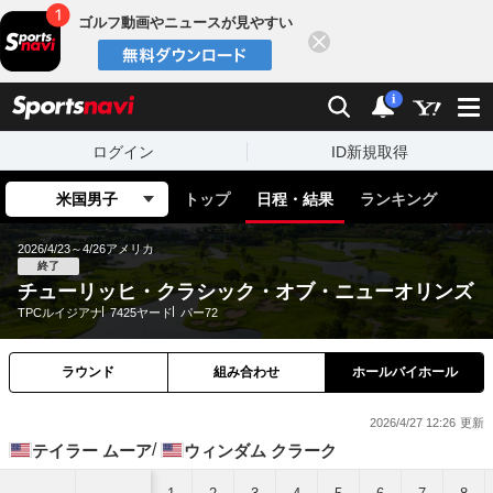
ゴルフ動画やニュースが見やすい
閉じる
sports
検索
通知
i
ログイン
ID新規取得
米国男子
トップ
日程・結果
ランキング
2026/4/23～4/26
アメリカ
終了
チューリッヒ・クラシック・オブ・ニューオリンズ
TPCルイジアナ
7425ヤード
パー72
ラウンド
組み合わせ
ホールバイホール
2026/4/27 12:26
テイラー ムーア
ウィンダム クラーク