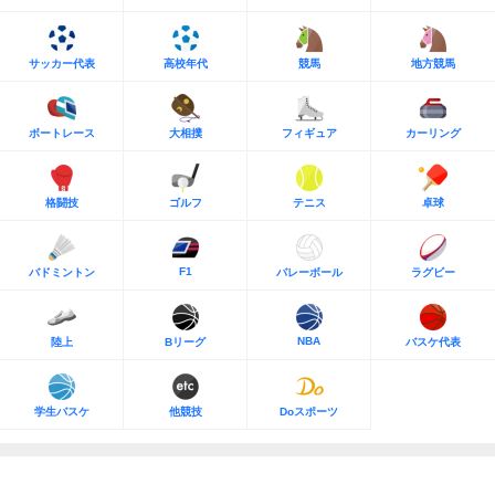
サッカー代表
高校年代
競馬
地方競馬
ボートレース
大相撲
フィギュア
カーリング
格闘技
ゴルフ
テニス
卓球
F1
バドミントン
バレーボール
ラグビー
NBA
陸上
Bリーグ
バスケ代表
学生バスケ
他競技
Doスポーツ