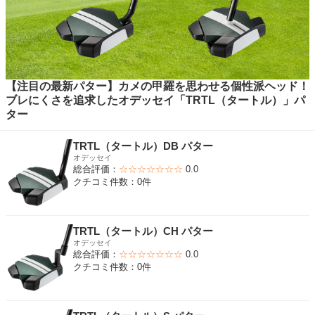
【注目の最新パター】カメの甲羅を思わせる個性派ヘッド！
ブレにくさを追求したオデッセイ「TRTL（タートル）」パ
ター
TRTL（タートル）DB パター
オデッセイ
総合評価：
☆☆☆☆☆☆☆
0.0
クチコミ件数：0件
TRTL（タートル）CH パター
オデッセイ
総合評価：
☆☆☆☆☆☆☆
0.0
クチコミ件数：0件