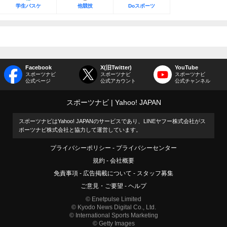
学生バスケ
他競技
Doスポーツ
Facebook
X(旧Twitter)
YouTube
スポーツナビ
スポーツナビ
スポーツナビ
公式ページ
公式アカウント
公式チャンネル
スポーツナビ
Yahoo! JAPAN
スポーツナビはYahoo! JAPANのサービスであり、LINEヤフー株式会社がス
ポーツナビ株式会社と協力して運営しています。
プライバシーポリシー
プライバシーセンター
規約
会社概要
免責事項
広告掲載について
スタッフ募集
ご意見・ご要望
ヘルプ
© Enetpulse Limited
© Kyodo News Digital Co., Ltd.
© International Sports Marketing
© Getty Images