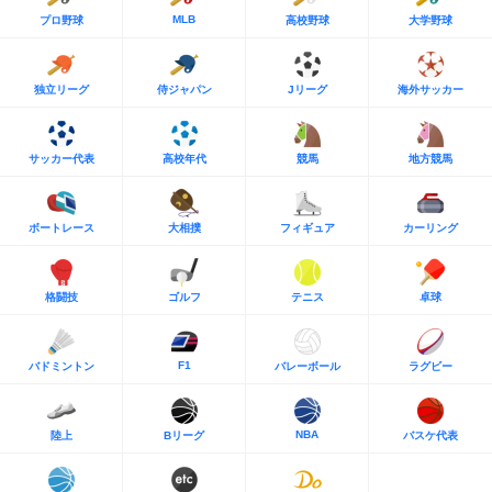
MLB
プロ野球
高校野球
大学野球
独立リーグ
侍ジャパン
Jリーグ
海外サッカー
サッカー代表
高校年代
競馬
地方競馬
ボートレース
大相撲
フィギュア
カーリング
格闘技
ゴルフ
テニス
卓球
F1
バドミントン
バレーボール
ラグビー
NBA
陸上
Bリーグ
バスケ代表