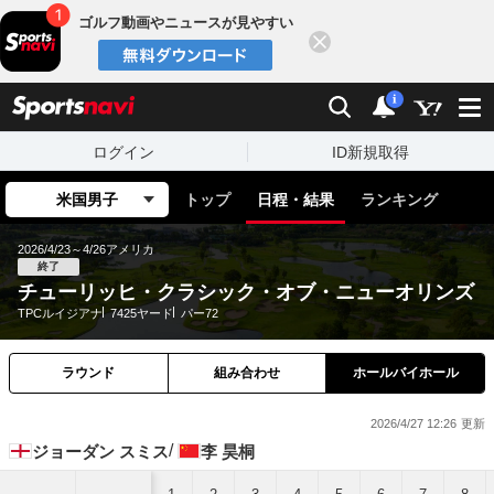
ゴルフ動画やニュースが見やすい
閉じる
sports
検索
通知
i
ログイン
ID新規取得
米国男子
トップ
日程・結果
ランキング
2026/4/23～4/26
アメリカ
終了
チューリッヒ・クラシック・オブ・ニューオリンズ
TPCルイジアナ
7425ヤード
パー72
ラウンド
組み合わせ
ホールバイホール
2026/4/27 12:26
ジョーダン スミス
李 昊桐