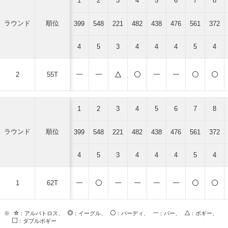
1
2
3
4
5
6
7
8
ラウンド
順位
399
548
221
482
438
476
561
372
4
5
3
4
4
4
5
4
2
55T
1
2
3
4
5
6
7
8
ラウンド
順位
399
548
221
482
438
476
561
372
4
5
3
4
4
4
5
4
1
62T
※
：アルバトロス、
：イーグル、
：バーディ、
：パー、
：ボギー、
：ダブルボギー