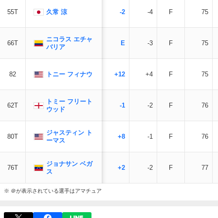
久常 涼
55T
-2
-4
F
75
ニコラス エチャ
66T
E
-3
F
75
バリア
トニー フィナウ
82
+12
+4
F
75
トミー フリート
62T
-1
-2
F
76
ウッド
ジャスティン ト
80T
+8
-1
F
76
ーマス
ジョナサン ベガ
76T
+2
-2
F
77
ス
※ ＠が表示されている選手はアマチュア