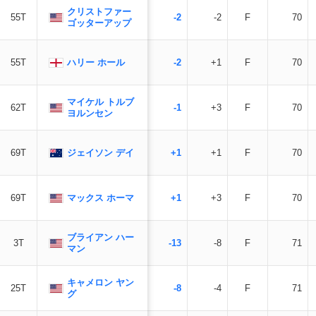
クリストファー
55T
-2
-2
F
70
ゴッターアップ
ハリー ホール
55T
-2
+1
F
70
マイケル トルブ
62T
-1
+3
F
70
ヨルンセン
ジェイソン デイ
69T
+1
+1
F
70
マックス ホーマ
69T
+1
+3
F
70
ブライアン ハー
3T
-13
-8
F
71
マン
キャメロン ヤン
25T
-8
-4
F
71
グ