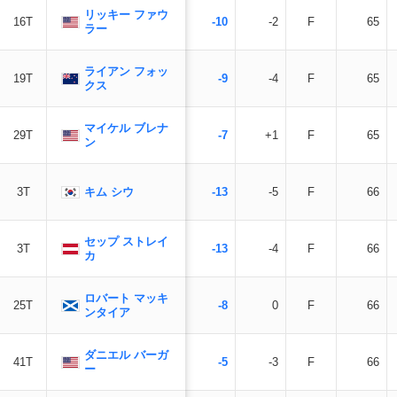
リッキー ファウ
16T
-10
-2
F
65
ラー
ライアン フォッ
19T
-9
-4
F
65
クス
マイケル ブレナ
29T
-7
+1
F
65
ン
キム シウ
3T
-13
-5
F
66
セップ ストレイ
3T
-13
-4
F
66
カ
ロバート マッキ
25T
-8
0
F
66
ンタイア
ダニエル バーガ
41T
-5
-3
F
66
ー