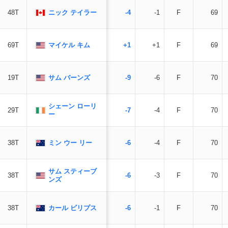
ニック テイラー
48T
-4
-1
F
69
マイケル キム
69T
+1
+1
F
69
サム バーンズ
19T
-9
-6
F
70
シェーン ローリ
29T
-7
-4
F
70
ー
ミン ウー リー
38T
-6
-4
F
70
サム スティーブ
38T
-6
-3
F
70
ンズ
カール ビリプス
38T
-6
-1
F
70