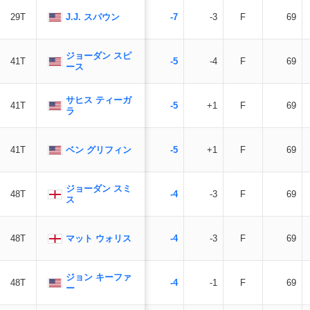
J.J. スパウン
29T
-7
-3
F
69
ジョーダン スピ
41T
-5
-4
F
69
ース
サヒス ティーガ
41T
-5
+1
F
69
ラ
ベン グリフィン
41T
-5
+1
F
69
ジョーダン スミ
48T
-4
-3
F
69
ス
マット ウォリス
48T
-4
-3
F
69
ジョン キーファ
48T
-4
-1
F
69
ー