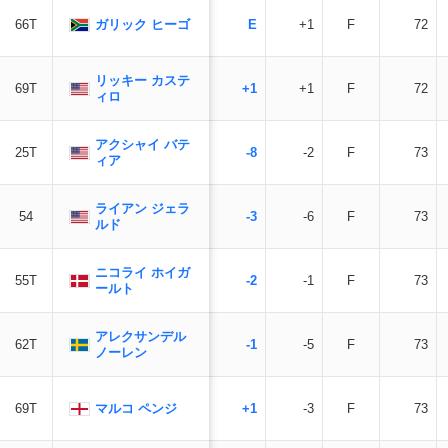
ガリック ヒーゴ
66T
E
+1
F
72
リッキー カステ
69T
+1
+1
F
72
ィロ
アクシャイ バテ
25T
-8
-2
F
73
ィア
ライアン ジェラ
54
-3
-6
F
73
ルド
ニコライ ホイガ
55T
-2
-1
F
73
ールト
アレクサンデル
62T
-1
-5
F
73
ノーレン
マルコ ペンジ
69T
+1
-3
F
73