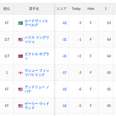
順位
選手名
スコア
Today
Hole
1
ルードヴィッヒ
6T
-12
-3
F
63
アベルグ
ハリス イングリ
11T
-11
-1
F
64
ッシュ
ビクトル ホブラ
11T
-11
+2
F
64
ン
マシュー フィッ
1
-17
-3
F
65
ツパトリック
アンドリュー ノ
6T
-12
-6
F
65
バク
ゲーリー ウッド
6T
-12
-5
F
65
ランド