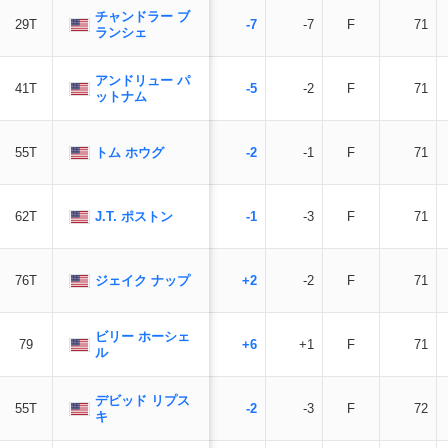
チャンドラー ブ
29T
-7
-7
F
71
ランシェ
アンドリュー パ
41T
-5
-2
F
71
ットナム
トム ホウグ
55T
-2
-1
F
71
J.T. ポストン
62T
-1
-3
F
71
ジェイク ナップ
76T
+2
-2
F
71
ビリー ホーシェ
79
+6
+1
F
71
ル
デビッド リプス
55T
-2
-3
F
72
キ