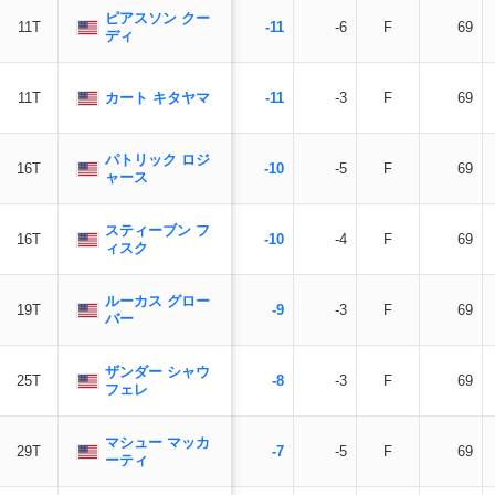
ピアスソン クー
11T
-11
-6
F
69
ディ
カート キタヤマ
11T
-11
-3
F
69
パトリック ロジ
16T
-10
-5
F
69
ャース
スティーブン フ
16T
-10
-4
F
69
ィスク
ルーカス グロー
19T
-9
-3
F
69
バー
ザンダー シャウ
25T
-8
-3
F
69
フェレ
マシュー マッカ
29T
-7
-5
F
69
ーティ