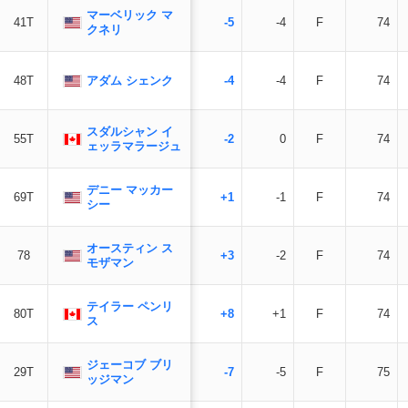
マーベリック マ
41T
-5
-4
F
74
クネリ
アダム シェンク
48T
-4
-4
F
74
スダルシャン イ
55T
-2
0
F
74
ェッラマラージュ
デニー マッカー
69T
+1
-1
F
74
シー
オースティン ス
78
+3
-2
F
74
モザマン
テイラー ペンリ
80T
+8
+1
F
74
ス
ジェーコブ ブリ
29T
-7
-5
F
75
ッジマン