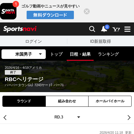
ゴルフ動画やニュースが見やすい
閉じる
sports
検索
通知
i
ログイン
ID新規取得
米国男子
トップ
日程・結果
ランキング
2026/4/16～4/19
アメリカ
終了
RBCヘリテージ
ハーバータウンGL
7243ヤード
パー71
ラウンド
組み合わせ
ホールバイホール
2026/4/20 11:18