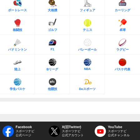
ボートレース
大相撲
フィギュア
カーリング
格闘技
ゴルフ
テニス
卓球
F1
バドミントン
バレーボール
ラグビー
NBA
陸上
Bリーグ
バスケ代表
学生バスケ
他競技
Doスポーツ
Facebook
X(旧Twitter)
YouTube
スポーツナビ
スポーツナビ
スポーツナビ
公式ページ
公式アカウント
公式チャンネル