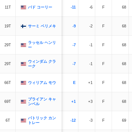
バド コーリー
11T
-11
-6
F
68
サーミ ベリメキ
19T
-9
-2
F
68
ラッセル ヘンリ
29T
-7
-1
F
68
ー
ウィンダム クラ
29T
-7
-1
F
68
ーク
ウィリアム モウ
66T
E
+1
F
68
ブライアン キャ
69T
+1
+3
F
68
ンベル
パトリック カン
6T
-12
-3
F
69
トレー