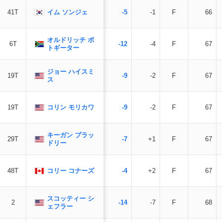
イム ソンジェ
41T
-5
-1
F
66
オルドリッチ ポ
6T
-12
-4
F
67
トギーター
ジョー ハイスミ
19T
-9
-2
F
67
ス
コリン モリカワ
19T
-9
-2
F
67
キーガン ブラッ
29T
-7
+1
F
67
ドリー
コリー コナーズ
48T
-4
+2
F
67
スコッティー シ
2
-14
-7
F
68
ェフラー