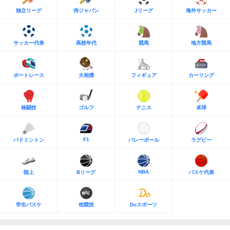
独立リーグ
侍ジャパン
Jリーグ
海外サッカー
サッカー代表
高校年代
競馬
地方競馬
ボートレース
大相撲
フィギュア
カーリング
格闘技
ゴルフ
テニス
卓球
F1
バドミントン
バレーボール
ラグビー
NBA
陸上
Bリーグ
バスケ代表
学生バスケ
他競技
Doスポーツ