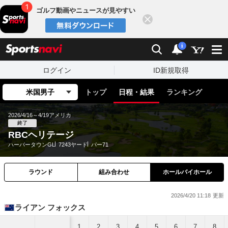
ゴルフ動画やニュースが見やすい
閉じる
sports
検索
通知
i
ログイン
ID新規取得
米国男子
トップ
日程・結果
ランキング
2026/4/16～4/19
アメリカ
終了
RBCヘリテージ
ハーバータウンGL
7243ヤード
パー71
ラウンド
組み合わせ
ホールバイホール
2026/4/20 11:18
ライアン フォックス
1
2
3
4
5
6
7
8