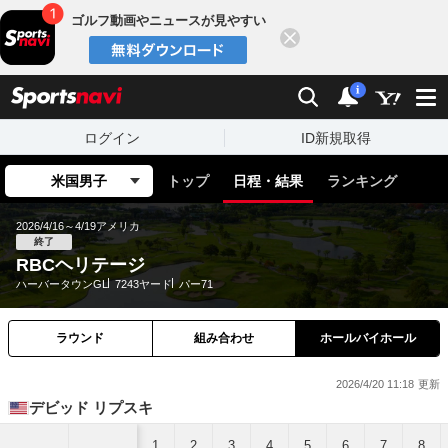
ゴルフ動画やニュースが見やすい
閉じる
sports
検索
通知
i
ログイン
ID新規取得
米国男子
トップ
日程・結果
ランキング
2026/4/16～4/19
アメリカ
終了
RBCヘリテージ
ハーバータウンGL
7243ヤード
パー71
ラウンド
組み合わせ
ホールバイホール
2026/4/20 11:18
デビッド リプスキ
1
2
3
4
5
6
7
8