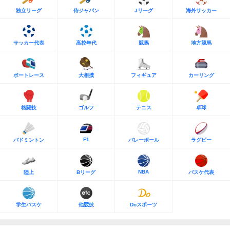
独立リーグ
侍ジャパン
Jリーグ
海外サッカー
サッカー代表
高校年代
競馬
地方競馬
ボートレース
大相撲
フィギュア
カーリング
格闘技
ゴルフ
テニス
卓球
F1
バドミントン
バレーボール
ラグビー
NBA
陸上
Bリーグ
バスケ代表
学生バスケ
他競技
Doスポーツ