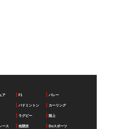
ュア
F1
バレー
バドミントン
カーリング
ラグビー
陸上
レース
他競技
Doスポーツ