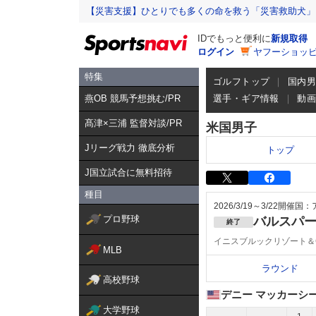
【災害支援】ひとりでも多くの命を救う「災害救助犬」
IDでもっと便利に
新規取得
ログイン
ヤフーショッピ
特集
ゴルフトップ
国内
燕OB 競馬予想挑む/PR
選手・ギア情報
動
髙津×三浦 監督対談/PR
米国男子
Jリーグ戦力 徹底分析
トップ
J国立試合に無料招待
種目
2026/3/19～3/22
開催国：
プロ野球
バルスパ
終了
イニスブルックリゾート＆
MLB
ラウンド
高校野球
デニー マッカーシ
大学野球