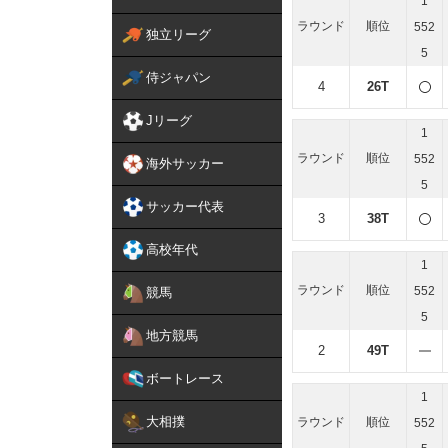
1
ラウンド
順位
552
独立リーグ
5
侍ジャパン
4
26T
Jリーグ
1
ラウンド
順位
552
海外サッカー
5
サッカー代表
3
38T
高校年代
1
ラウンド
順位
552
競馬
5
地方競馬
2
49T
ボートレース
1
大相撲
ラウンド
順位
552