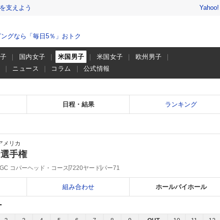
を支えよう
Yahoo
ングなら「毎日5％」おトク
男子
国内女子
米国男子
米国女子
欧州男子
画
ニュース
コラム
公式情報
日程・結果
ランキング
アメリカ
ー選手権
GC コパーヘッド・コース
7220ヤード
パー71
組み合わせ
ホールバイホール
ー