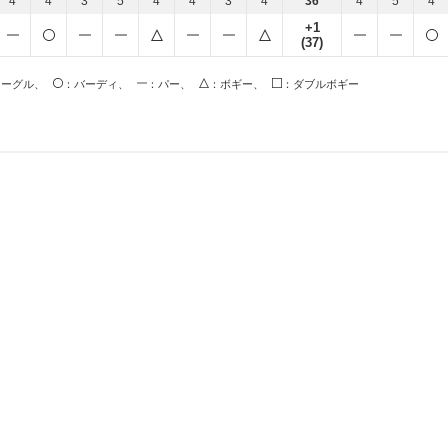
4
4
3
5
4
4
3
4
36
4
5
4
+1
(37)
イーグル、
：バーディ、
：パー、
：ボギー、
：ダブルボギー