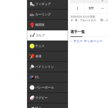
5
フィギュア
1
37T
カーリング
2026/3/24 10:19
：アルバトロス、
：
格闘技
選手一覧
ゴルフ
デニー マッカーシー
テニス
卓球
バドミントン
F1
バレーボール
ラグビー