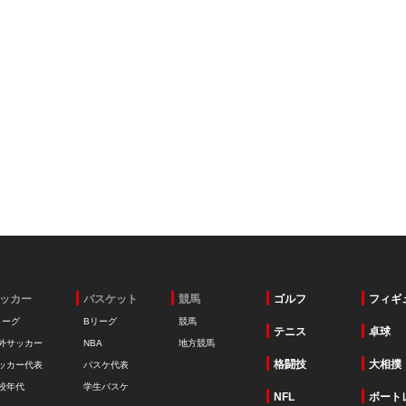
ッカー
バスケット
競馬
ゴルフ
フィギ
リーグ
Bリーグ
競馬
テニス
卓球
外サッカー
NBA
地方競馬
格闘技
大相撲
ッカー代表
バスケ代表
校年代
学生バスケ
NFL
ボート