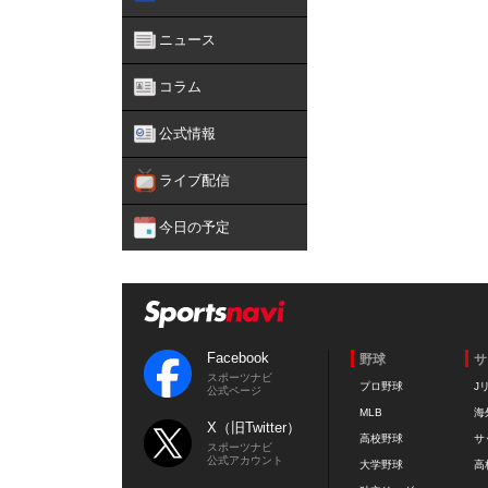
ニュース
コラム
公式情報
ライブ配信
今日の予定
Facebook
野球
サ
スポーツナビ
プロ野球
J
公式ページ
MLB
海
X（旧Twitter）
高校野球
サ
スポーツナビ
公式アカウント
大学野球
高