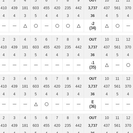
2
3
4
5
6
7
8
9
OUT
10
11
12
410
439
181
603
455
420
235
442
3,737
437
561
370
4
4
3
5
4
4
3
4
36
4
5
4
-2
(34)
2
3
4
5
6
7
8
9
OUT
10
11
12
410
439
181
603
455
420
235
442
3,737
437
561
370
4
4
3
5
4
4
3
4
36
4
5
4
-1
(35)
2
3
4
5
6
7
8
9
OUT
10
11
12
410
439
181
603
455
420
235
442
3,737
437
561
370
4
4
3
5
4
4
3
4
36
4
5
4
E
(36)
2
3
4
5
6
7
8
9
OUT
10
11
12
410
439
181
603
455
420
235
442
3,737
437
561
370