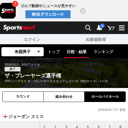
ゴルフ動画やニュースが見やすい
閉じる
sports
検索
通知
i
ログイン
ID新規取得
米国男子
トップ
日程・結果
ランキング
2026/3/12～3/15
アメリカ
終了
ザ・プレーヤーズ選手権
TPCソーグラス ザ・プレーヤーズスタジアムコース
7352ヤード
パー72
ラウンド
組み合わせ
ホールバイホール
2026/6/28 7:27
ジョーダン スミス
1
2
3
4
5
6
7
8