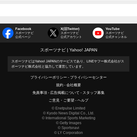
Facebook
X(旧Twitter)
YouTube
スポーツナビ
スポーツナビ
スポーツナビ
公式ページ
公式アカウント
公式チャンネル
スポーツナビ
Yahoo! JAPAN
スポーツナビはYahoo! JAPANのサービスであり、LINEヤフー株式会社がス
ポーツナビ株式会社と協力して運営しています。
プライバシーポリシー
プライバシーセンター
規約
会社概要
免責事項
広告掲載について
スタッフ募集
ご意見・ご要望
ヘルプ
© Enetpulse Limited
© Kyodo News Digital Co., Ltd.
© International Sports Marketing
© Getty Images
© Sportsnavi
© LY Corporation