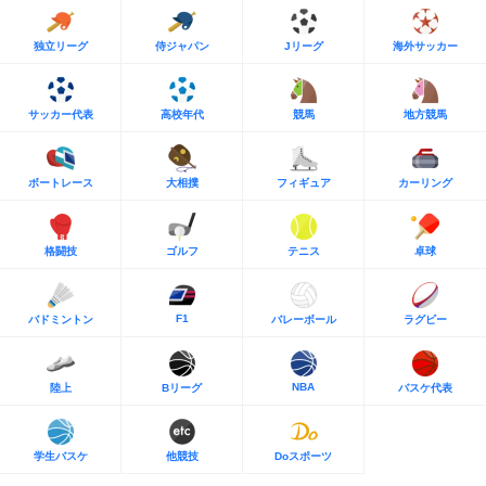
独立リーグ
侍ジャパン
Jリーグ
海外サッカー
サッカー代表
高校年代
競馬
地方競馬
ボートレース
大相撲
フィギュア
カーリング
格闘技
ゴルフ
テニス
卓球
F1
バドミントン
バレーボール
ラグビー
NBA
陸上
Bリーグ
バスケ代表
学生バスケ
他競技
Doスポーツ