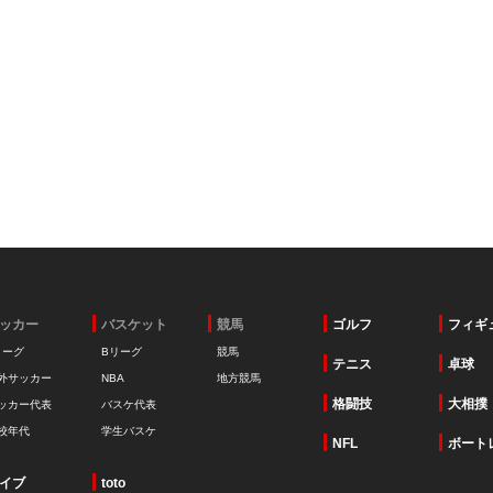
ッカー
バスケット
競馬
ゴルフ
フィギ
リーグ
Bリーグ
競馬
テニス
卓球
外サッカー
NBA
地方競馬
格闘技
大相撲
ッカー代表
バスケ代表
校年代
学生バスケ
NFL
ボート
イブ
toto