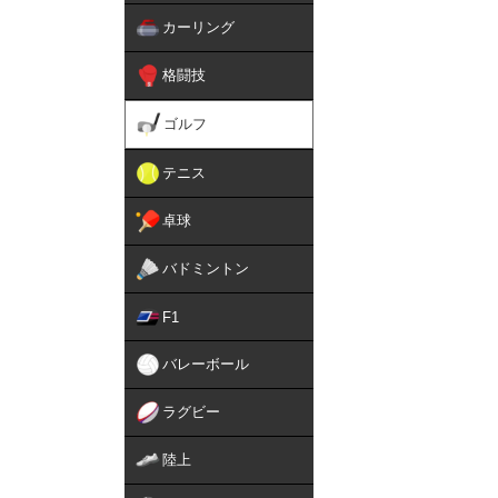
カーリング
格闘技
ゴルフ
テニス
卓球
バドミントン
F1
バレーボール
ラグビー
陸上