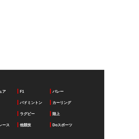
ュア
F1
バレー
バドミントン
カーリング
ラグビー
陸上
レース
他競技
Doスポーツ