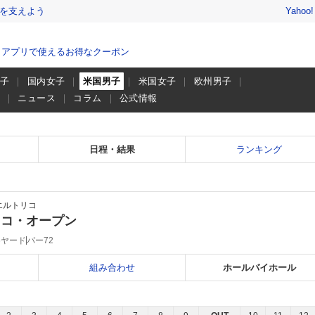
を支えよう
Yahoo
、アプリで使えるお得なクーポン
男子
国内女子
米国男子
米国女子
欧州男子
画
ニュース
コラム
公式情報
日程・結果
ランキング
エルトリコ
リコ・オープン
06ヤード
パー72
組み合わせ
ホールバイホール