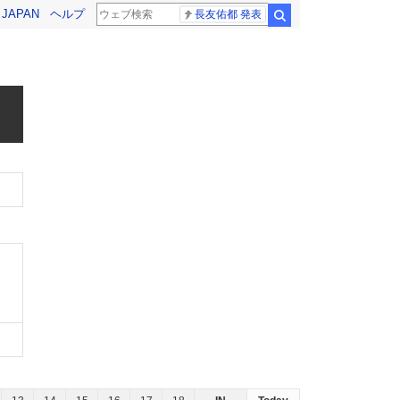
! JAPAN
ヘルプ
長友佑都 発表
検索