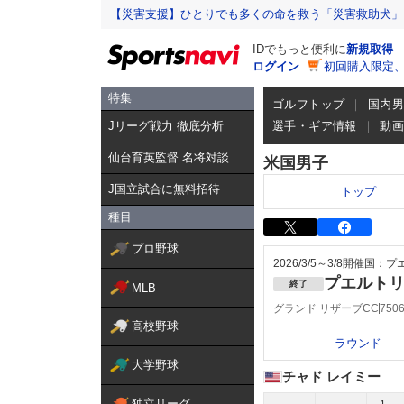
【災害支援】ひとりでも多くの命を救う「災害救助犬」
IDでもっと便利に
新規取得
ログイン
初回購入限定
特集
ゴルフトップ
国内
Jリーグ戦力 徹底分析
選手・ギア情報
動
仙台育英監督 名将対談
米国男子
J国立試合に無料招待
トップ
種目
プロ野球
2026/3/5～3/8
開催国：プ
プエルト
終了
MLB
グランド リザーブCC
75
高校野球
ラウンド
大学野球
チャド レイミー
独立リーグ