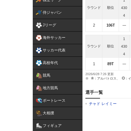
1
ラウンド
順位
430
侍ジャパン
4
Jリーグ
2
106T
海外サッカー
1
ラウンド
順位
430
サッカー代表
4
高校年代
1
89T
2026/6/28 7:26
競馬
：アルバトロス、
：
地方競馬
選手一覧
ボートレース
チャド レイミー
大相撲
フィギュア