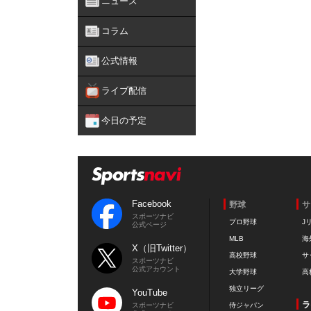
ニュース
コラム
公式情報
ライブ配信
今日の予定
Facebook
野球
サ
スポーツナビ
プロ野球
J
公式ページ
MLB
海
X（旧Twitter）
高校野球
サ
スポーツナビ
公式アカウント
大学野球
高
独立リーグ
YouTube
ラ
スポーツナビ
侍ジャパン