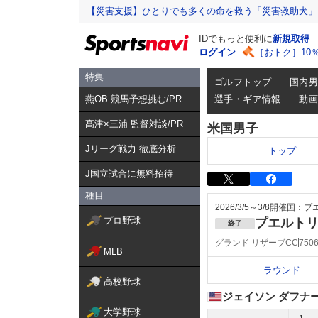
【災害支援】ひとりでも多くの命を救う「災害救助犬」
IDでもっと便利に
新規取得
ログイン
［おトク］10
特集
ゴルフトップ
国内
燕OB 競馬予想挑む/PR
選手・ギア情報
動
髙津×三浦 監督対談/PR
米国男子
Jリーグ戦力 徹底分析
トップ
J国立試合に無料招待
種目
2026/3/5～3/8
開催国：プ
プロ野球
プエルト
終了
グランド リザーブCC
75
MLB
ラウンド
高校野球
ジェイソン ダフナ
大学野球