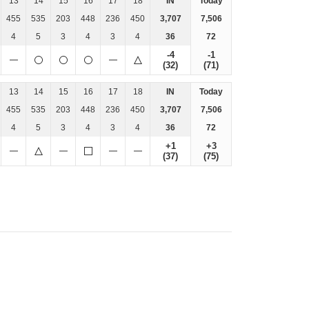
13
14
15
16
17
18
IN
Today
455
535
203
448
236
450
3,707
7,506
4
5
3
4
3
4
36
72
-4
-1
(32)
(71)
13
14
15
16
17
18
IN
Today
455
535
203
448
236
450
3,707
7,506
4
5
3
4
3
4
36
72
+1
+3
(37)
(75)