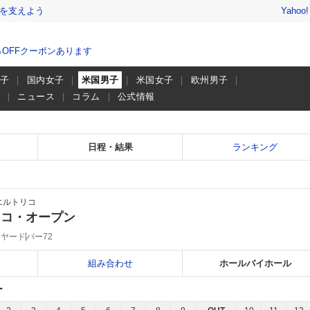
を支えよう
Yahoo
％OFFクーポンあります
男子
国内女子
米国男子
米国女子
欧州男子
画
ニュース
コラム
公式情報
日程・結果
ランキング
エルトリコ
リコ・オープン
06ヤード
パー72
組み合わせ
ホールバイホール
ー