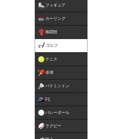
フィギュア
カーリング
格闘技
ゴルフ
テニス
卓球
バドミントン
F1
バレーボール
ラグビー