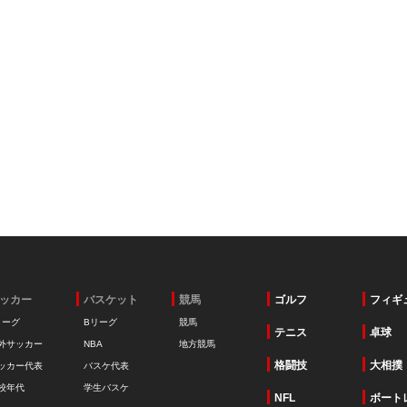
ッカー
バスケット
競馬
ゴルフ
フィギ
リーグ
Bリーグ
競馬
テニス
卓球
外サッカー
NBA
地方競馬
格闘技
大相撲
ッカー代表
バスケ代表
校年代
学生バスケ
NFL
ボート