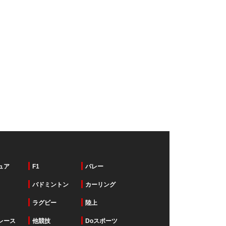
ュア
F1
バレー
バドミントン
カーリング
ラグビー
陸上
レース
他競技
Doスポーツ