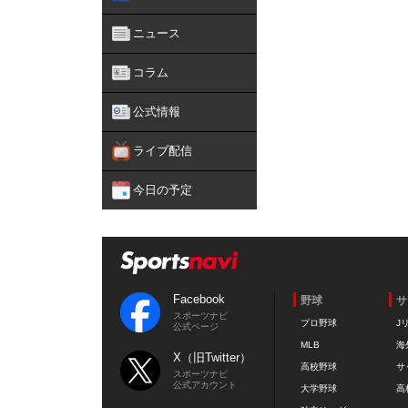
ニュース
コラム
公式情報
ライブ配信
今日の予定
Facebook
野球
サ
スポーツナビ
プロ野球
J
公式ページ
MLB
海
X（旧Twitter）
高校野球
サ
スポーツナビ
公式アカウント
大学野球
高