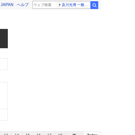
! JAPAN
ヘルプ
及川光博 一般女性
検索