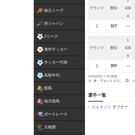
1
ラウンド
順位
430
独立リーグ
4
侍ジャパン
2
91T
Jリーグ
1
ラウンド
順位
430
海外サッカー
4
サッカー代表
1
99T
高校年代
2026/6/28 7:26
：アルバトロス、
：
競馬
選手一覧
地方競馬
ジェイソン ダフナー
ボートレース
大相撲