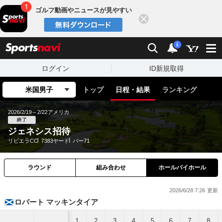
ゴルフ動画やニュースが見やすい
閉じる
sports
検索
通知
i
ログイン
ID新規取得
米国男子
トップ
日程・結果
ランキング
2026/2/19～2/22
アメリカ
終了
ジェネシス招待
リビエラCC
7383ヤード
パー71
ラウンド
組み合わせ
ホールバイホール
2026/6/28 7:26
ロバート マッキンタイア
1
2
3
4
5
6
7
8