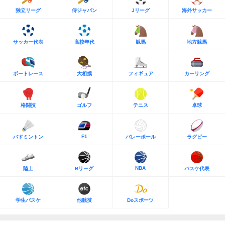
独立リーグ
侍ジャパン
Jリーグ
海外サッカー
サッカー代表
高校年代
競馬
地方競馬
ボートレース
大相撲
フィギュア
カーリング
格闘技
ゴルフ
テニス
卓球
F1
バドミントン
バレーボール
ラグビー
NBA
陸上
Bリーグ
バスケ代表
学生バスケ
他競技
Doスポーツ