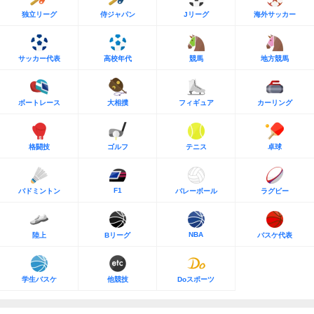
独立リーグ
侍ジャパン
Jリーグ
海外サッカー
サッカー代表
高校年代
競馬
地方競馬
ボートレース
大相撲
フィギュア
カーリング
格闘技
ゴルフ
テニス
卓球
F1
バドミントン
バレーボール
ラグビー
NBA
陸上
Bリーグ
バスケ代表
学生バスケ
他競技
Doスポーツ