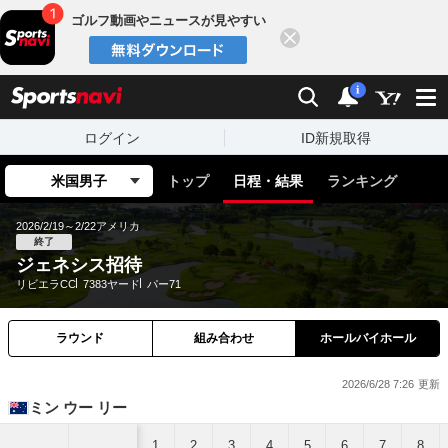
ゴルフ動画やニュースが見やすい
閉じる
sports
検索
通知
i
ログイン
ID新規取得
米国男子
トップ
日程・結果
ランキング
2026/2/19～2/22
アメリカ
終了
ジェネシス招待
リビエラCC
7383ヤード
パー71
ラウンド
組み合わせ
ホールバイホール
2026/6/28 7:26
ミン ウー リー
1
2
3
4
5
6
7
8