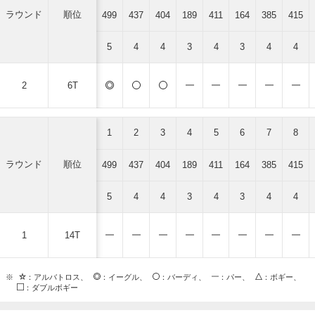
ラウンド
順位
499
437
404
189
411
164
385
415
5
4
4
3
4
3
4
4
2
6T
1
2
3
4
5
6
7
8
ラウンド
順位
499
437
404
189
411
164
385
415
5
4
4
3
4
3
4
4
1
14T
※
：アルバトロス、
：イーグル、
：バーディ、
：パー、
：ボギー、
：ダブルボギー