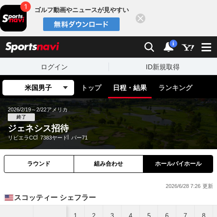
ゴルフ動画やニュースが見やすい
閉じる
sports
検索
通知
i
ログイン
ID新規取得
米国男子
トップ
日程・結果
ランキング
2026/2/19～2/22
アメリカ
終了
ジェネシス招待
リビエラCC
7383ヤード
パー71
ラウンド
組み合わせ
ホールバイホール
2026/6/28 7:26
スコッティー シェフラー
1
2
3
4
5
6
7
8