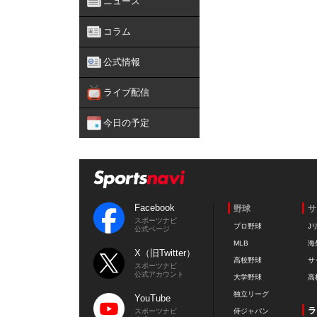
ニュース
コラム
公式情報
ライブ配信
今日の予定
Facebook
野球
サ
スポーツナビ
プロ野球
J
公式ページ
MLB
海
X（旧Twitter）
高校野球
サ
スポーツナビ
公式アカウント
大学野球
高
独立リーグ
YouTube
ラ
スポーツナビ
侍ジャパン