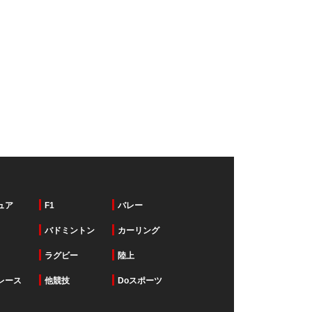
ュア
F1
バレー
バドミントン
カーリング
ラグビー
陸上
レース
他競技
Doスポーツ