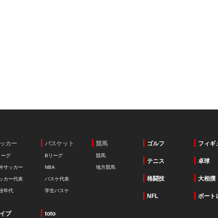
ッカー
バスケット
競馬
ゴルフ
フィギ
リーグ
Bリーグ
競馬
テニス
卓球
外サッカー
NBA
地方競馬
格闘技
大相撲
ッカー代表
バスケ代表
校年代
学生バスケ
NFL
ボート
イブ
toto