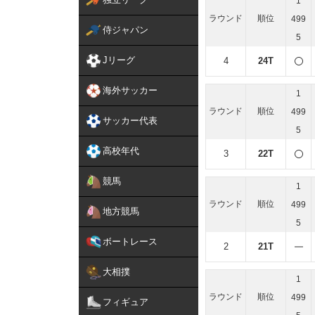
1
ラウンド
順位
499
侍ジャパン
5
Jリーグ
4
24T
海外サッカー
1
ラウンド
順位
499
サッカー代表
5
高校年代
3
22T
競馬
1
ラウンド
順位
499
地方競馬
5
ボートレース
2
21T
大相撲
1
ラウンド
順位
499
フィギュア