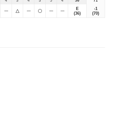
4
3
4
3
5
4
36
71
E
-1
(36)
(70)