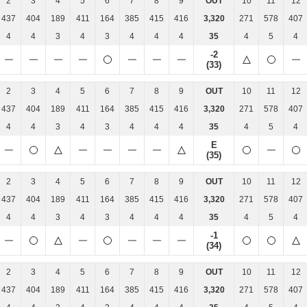
2
3
4
5
6
7
8
9
OUT
10
11
12
437
404
189
411
164
385
415
416
3,320
271
578
407
4
4
3
4
3
4
4
4
35
4
5
4
-2
(33)
2
3
4
5
6
7
8
9
OUT
10
11
12
437
404
189
411
164
385
415
416
3,320
271
578
407
4
4
3
4
3
4
4
4
35
4
5
4
E
(35)
2
3
4
5
6
7
8
9
OUT
10
11
12
437
404
189
411
164
385
415
416
3,320
271
578
407
4
4
3
4
3
4
4
4
35
4
5
4
-1
(34)
2
3
4
5
6
7
8
9
OUT
10
11
12
437
404
189
411
164
385
415
416
3,320
271
578
407