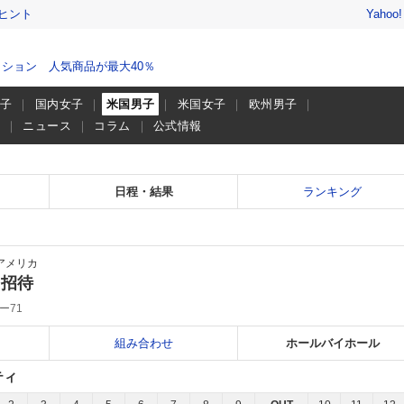
ヒント
Yahoo
ション 人気商品が最大40％
男子
国内女子
米国男子
米国女子
欧州男子
画
ニュース
コラム
公式情報
日程・結果
ランキング
アメリカ
ス招待
ー71
組み合わせ
ホールバイホール
ティ