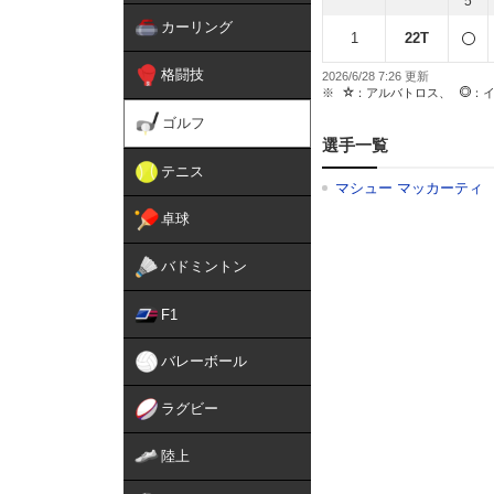
5
カーリング
1
22T
格闘技
2026/6/28 7:26
：アルバトロス、
：
ゴルフ
選手一覧
テニス
マシュー マッカーティ
卓球
バドミントン
F1
バレーボール
ラグビー
陸上