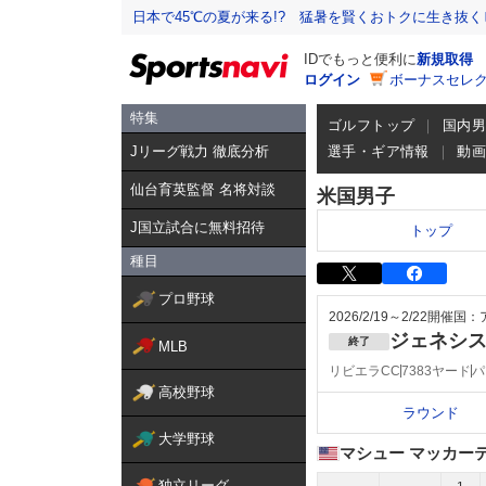
日本で45℃の夏が来る!? 猛暑を賢くおトクに生き抜く
IDでもっと便利に
新規取得
ログイン
ボーナスセレク
特集
ゴルフトップ
国内
Jリーグ戦力 徹底分析
選手・ギア情報
動
仙台育英監督 名将対談
米国男子
J国立試合に無料招待
トップ
種目
プロ野球
2026/2/19～2/22
開催国：
ジェネシ
終了
MLB
リビエラCC
7383ヤード
パ
高校野球
ラウンド
大学野球
マシュー マッカー
独立リーグ