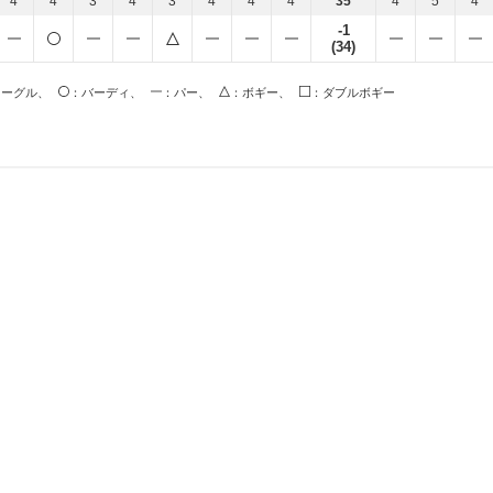
4
4
3
4
3
4
4
4
35
4
5
4
-1
(34)
イーグル、
：バーディ、
：パー、
：ボギー、
：ダブルボギー