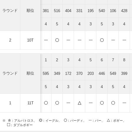
ラウンド
順位
381
516
404
331
195
540
106
428
4
5
4
4
3
5
3
4
2
10T
1
2
3
4
5
6
7
8
ラウンド
順位
595
349
172
370
203
446
549
399
5
4
3
4
3
4
5
4
1
11T
※
：アルバトロス、
：イーグル、
：バーディ、
：パー、
：ボギー、
：ダブルボギー