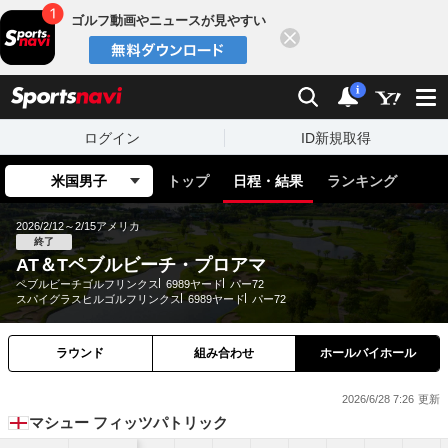
ゴルフ動画やニュースが見やすい
閉じる
sports
検索
通知
i
ログイン
ID新規取得
米国男子
トップ
日程・結果
ランキング
2026/2/12～2/15
アメリカ
終了
AT＆Tペブルビーチ・プロアマ
ペブルビーチゴルフリンクス
6989ヤード
パー72
スパイグラスヒルゴルフリンクス
6989ヤード
パー72
ラウンド
組み合わせ
ホールバイホール
2026/6/28 7:26
マシュー フィッツパトリック