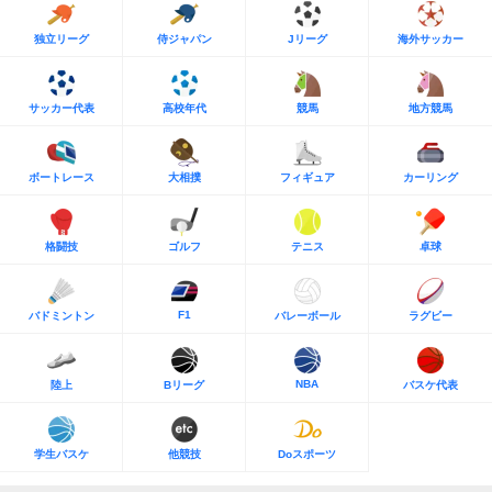
独立リーグ
侍ジャパン
Jリーグ
海外サッカー
サッカー代表
高校年代
競馬
地方競馬
ボートレース
大相撲
フィギュア
カーリング
格闘技
ゴルフ
テニス
卓球
F1
バドミントン
バレーボール
ラグビー
NBA
陸上
Bリーグ
バスケ代表
学生バスケ
他競技
Doスポーツ