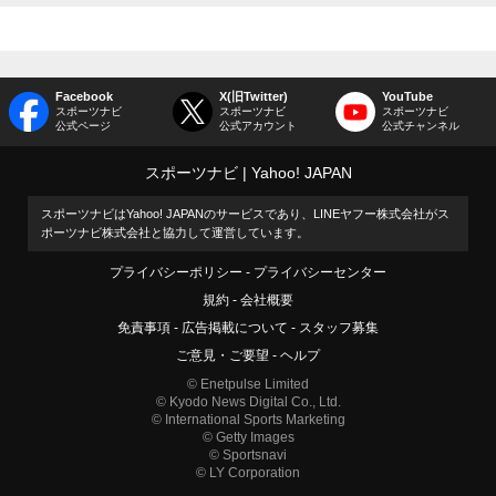
Facebook
X(旧Twitter)
YouTube
スポーツナビ
スポーツナビ
スポーツナビ
公式ページ
公式アカウント
公式チャンネル
スポーツナビ
Yahoo! JAPAN
スポーツナビはYahoo! JAPANのサービスであり、LINEヤフー株式会社がス
ポーツナビ株式会社と協力して運営しています。
プライバシーポリシー
プライバシーセンター
規約
会社概要
免責事項
広告掲載について
スタッフ募集
ご意見・ご要望
ヘルプ
© Enetpulse Limited
© Kyodo News Digital Co., Ltd.
© International Sports Marketing
© Getty Images
© Sportsnavi
© LY Corporation