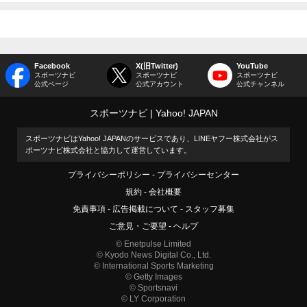
Facebook
X(旧Twitter)
YouTube
スポーツナビ
スポーツナビ
スポーツナビ
公式ページ
公式アカウント
公式チャンネル
スポーツナビ
Yahoo! JAPAN
スポーツナビはYahoo! JAPANのサービスであり、LINEヤフー株式会社がス
ポーツナビ株式会社と協力して運営しています。
プライバシーポリシー
プライバシーセンター
規約
会社概要
免責事項
広告掲載について
スタッフ募集
ご意見・ご要望
ヘルプ
© Enetpulse Limited
© Kyodo News Digital Co., Ltd.
© International Sports Marketing
© Getty Images
© Sportsnavi
© LY Corporation