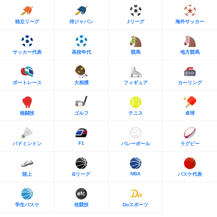
独立リーグ
侍ジャパン
Jリーグ
海外サッカー
サッカー代表
高校年代
競馬
地方競馬
ボートレース
大相撲
フィギュア
カーリング
格闘技
ゴルフ
テニス
卓球
F1
バドミントン
バレーボール
ラグビー
NBA
陸上
Bリーグ
バスケ代表
学生バスケ
他競技
Doスポーツ