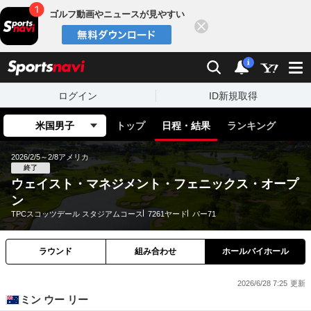
ゴルフ動画やニュースが見やすい
閉じる
sports
検索
通知
i
ログイン
ID新規取得
米国男子
トップ
日程・結果
ランキング
2026/2/5～2/8
アメリカ
終了
ウェイスト・マネジメント・フェニックス・オープ
ン
TPCスコッツデール スタジアムコース
7261ヤード
パー71
ラウンド
組み合わせ
ホールバイホール
2026/6/28 7:25
ミン ウー リー