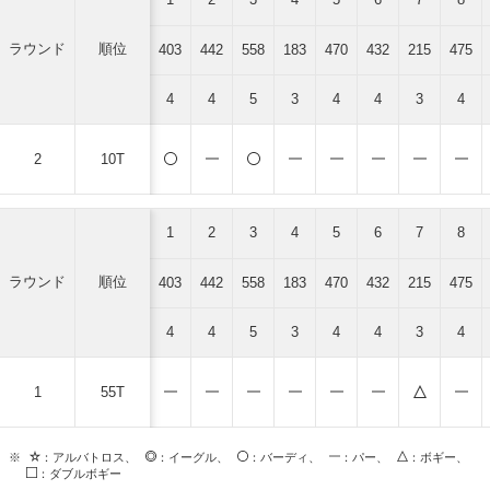
ラウンド
順位
403
442
558
183
470
432
215
475
4
4
5
3
4
4
3
4
2
10T
1
2
3
4
5
6
7
8
ラウンド
順位
403
442
558
183
470
432
215
475
4
4
5
3
4
4
3
4
1
55T
※
：アルバトロス、
：イーグル、
：バーディ、
：パー、
：ボギー、
：ダブルボギー