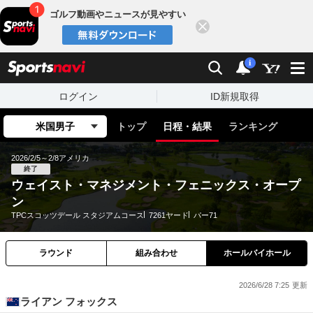
ゴルフ動画やニュースが見やすい
閉じる
sports
検索
通知
i
ログイン
ID新規取得
米国男子
トップ
日程・結果
ランキング
2026/2/5～2/8
アメリカ
終了
ウェイスト・マネジメント・フェニックス・オープ
ン
TPCスコッツデール スタジアムコース
7261ヤード
パー71
ラウンド
組み合わせ
ホールバイホール
2026/6/28 7:25
ライアン フォックス