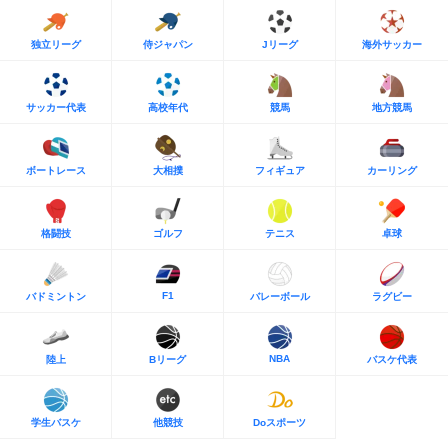
独立リーグ
侍ジャパン
Jリーグ
海外サッカー
サッカー代表
高校年代
競馬
地方競馬
ボートレース
大相撲
フィギュア
カーリング
格闘技
ゴルフ
テニス
卓球
F1
バドミントン
バレーボール
ラグビー
NBA
陸上
Bリーグ
バスケ代表
学生バスケ
他競技
Doスポーツ