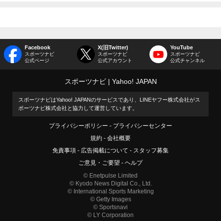
Facebook
X(旧Twitter)
YouTube
スポーツナビ
スポーツナビ
スポーツナビ
公式ページ
公式アカウント
公式チャンネル
スポーツナビ
Yahoo! JAPAN
スポーツナビはYahoo! JAPANのサービスであり、LINEヤフー株式会社がス
ポーツナビ株式会社と協力して運営しています。
プライバシーポリシー
プライバシーセンター
規約
会社概要
免責事項
広告掲載について
スタッフ募集
ご意見・ご要望
ヘルプ
© Enetpulse Limited
© Kyodo News Digital Co., Ltd.
© International Sports Marketing
© Getty Images
© Sportsnavi
© LY Corporation