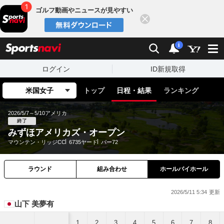
ゴルフ動画やニュースが見やすい
閉じる
sports
検索
通知
i
ログイン
ID新規取得
米国女子
トップ
日程・結果
ランキング
2026/5/7～5/10
アメリカ
終了
みずほアメリカズ・オープン
マウンテン・リッジCC
6735ヤード
パー72
ラウンド
組み合わせ
ホールバイホール
2026/5/11 5:34
山下 美夢有
1
2
3
4
5
6
7
8