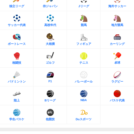
独立リーグ
侍ジャパン
Jリーグ
海外サッカー
サッカー代表
高校年代
競馬
地方競馬
ボートレース
大相撲
フィギュア
カーリング
格闘技
ゴルフ
テニス
卓球
F1
バドミントン
バレーボール
ラグビー
NBA
陸上
Bリーグ
バスケ代表
学生バスケ
他競技
Doスポーツ