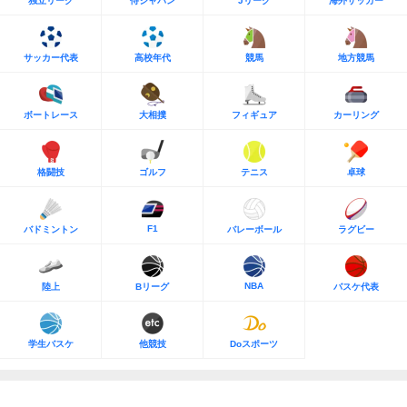
独立リーグ
侍ジャパン
Jリーグ
海外サッカー
サッカー代表
高校年代
競馬
地方競馬
ボートレース
大相撲
フィギュア
カーリング
格闘技
ゴルフ
テニス
卓球
F1
バドミントン
バレーボール
ラグビー
NBA
陸上
Bリーグ
バスケ代表
学生バスケ
他競技
Doスポーツ