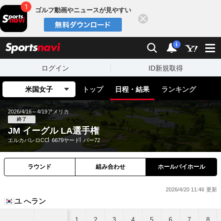
ゴルフ動画やニュースが見やすい
閉じる
sports
検索
通知
i
ログイン
ID新規取得
米国女子
トップ
日程・結果
ランキング
2026/4/16～4/19
アメリカ
終了
JM イーグル LA選手権
エルカバレロCC
6679ヤード
パー72
ラウンド
組み合わせ
ホールバイホール
2026/4/20 11:46
ユ へラン
1
2
3
4
5
6
7
8