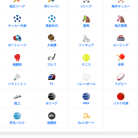
独立リーグ
侍ジャパン
Jリーグ
海外サッカー
サッカー代表
高校年代
競馬
地方競馬
ボートレース
大相撲
フィギュア
カーリング
格闘技
ゴルフ
テニス
卓球
F1
バドミントン
バレーボール
ラグビー
NBA
陸上
Bリーグ
バスケ代表
学生バスケ
他競技
Doスポーツ