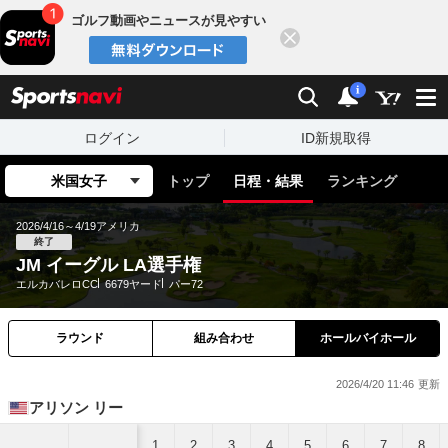
ゴルフ動画やニュースが見やすい
閉じる
sports
検索
通知
i
ログイン
ID新規取得
米国女子
トップ
日程・結果
ランキング
2026/4/16～4/19
アメリカ
終了
JM イーグル LA選手権
エルカバレロCC
6679ヤード
パー72
ラウンド
組み合わせ
ホールバイホール
2026/4/20 11:46
アリソン リー
1
2
3
4
5
6
7
8