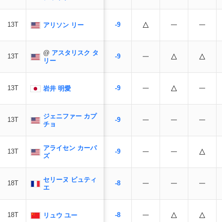
13T
-9
アリソン リー
@
アスタリスク タ
13T
-9
リー
13T
-9
岩井 明愛
ジェニファー カプ
13T
-9
チョ
アライセン カーパ
13T
-9
ズ
セリーヌ ビュティ
18T
-8
エ
18T
-8
リュウ ユー