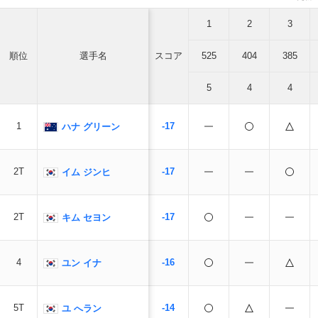
1
2
3
順位
選手名
スコア
525
404
385
5
4
4
1
-17
ハナ グリーン
2T
-17
イム ジンヒ
2T
-17
キム セヨン
4
-16
ユン イナ
5T
-14
ユ へラン