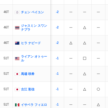
46T
-2
チェン ペイユン
ジャスミン スワン
46T
-2
ナプラ
46T
-2
ヒラ ナビード
ライアン オトゥー
51T
-1
ル
51T
-1
馬場 咲希
51T
-1
古江 彩佳
51T
-1
イサベラ フィエロ