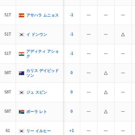
51T
-1
アサハラ ムニョス
51T
-1
イ ドンウン
アディティ アショ
51T
-1
ク
カリス デイビッド
58T
0
ソン
58T
0
ジュ スビン
58T
0
ポーラ レト
61
+1
リー イルヒー