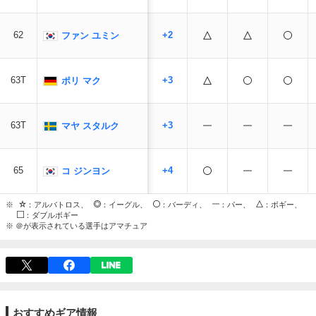
62
+2
ファン ユミン
63T
+3
ポリ マク
63T
+3
マヤ スタルク
65
+4
コ ジンヨン
※
：アルバトロス、
：イーグル、
：バーディ、
：パー、
：ボギー、
：ダブルボギー
※ ＠が表示されている選手はアマチュア
おすすめギア情報