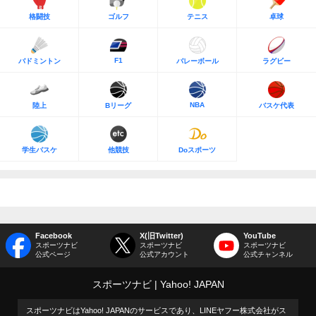
格闘技
ゴルフ
テニス
卓球
F1
バドミントン
バレーボール
ラグビー
NBA
陸上
Bリーグ
バスケ代表
学生バスケ
他競技
Doスポーツ
Facebook
X(旧Twitter)
YouTube
スポーツナビ
スポーツナビ
スポーツナビ
公式ページ
公式アカウント
公式チャンネル
スポーツナビ
Yahoo! JAPAN
スポーツナビはYahoo! JAPANのサービスであり、LINEヤフー株式会社がス