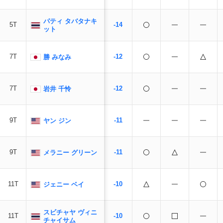
パティ タバタナキ
5T
-14
ット
7T
-12
勝 みなみ
7T
-12
岩井 千怜
9T
-11
ヤン ジン
9T
-11
メラニー グリーン
11T
-10
ジェニー ベイ
スビチャヤ ヴィニ
11T
-10
チャイサム