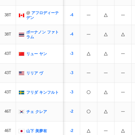
@
アフロディーテ
38T
-4
デン
ポーナノン ファト
38T
-4
ラム
43T
-3
リュー ヤン
43T
-3
リリア ヴ
43T
-3
フリダ キンフルト
46T
-2
チェ クレア
46T
-2
山下 美夢有