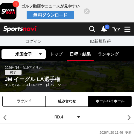
ゴルフ動画やニュースが見やすい
閉じる
sports
検索
通知
i
ログイン
ID新規取得
米国女子
トップ
日程・結果
ランキング
2026/4/16～4/19
アメリカ
終了
JM イーグル LA選手権
エルカバレロCC
6679ヤード
パー72
ラウンド
組み合わせ
ホールバイホール
2026/4/20 11:46