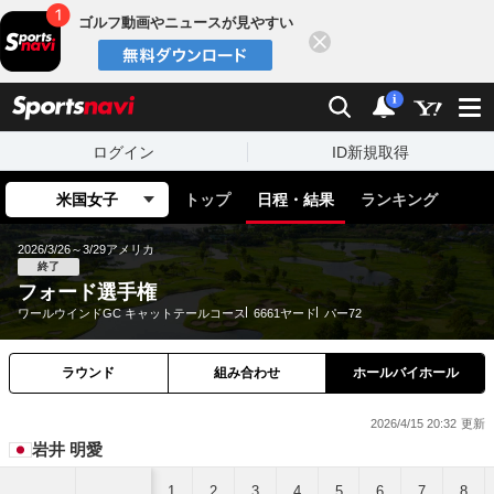
ゴルフ動画やニュースが見やすい
閉じる
sports
検索
通知
i
ログイン
ID新規取得
米国女子
トップ
日程・結果
ランキング
2026/3/26～3/29
アメリカ
終了
フォード選手権
ワールウインドGC キャットテールコース
6661ヤード
パー72
ラウンド
組み合わせ
ホールバイホール
2026/4/15 20:32
岩井 明愛
1
2
3
4
5
6
7
8