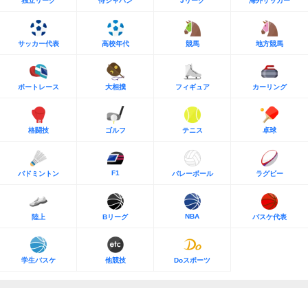
独立リーグ
侍ジャパン
Jリーグ
海外サッカー
サッカー代表
高校年代
競馬
地方競馬
ボートレース
大相撲
フィギュア
カーリング
格闘技
ゴルフ
テニス
卓球
F1
バドミントン
バレーボール
ラグビー
NBA
陸上
Bリーグ
バスケ代表
学生バスケ
他競技
Doスポーツ