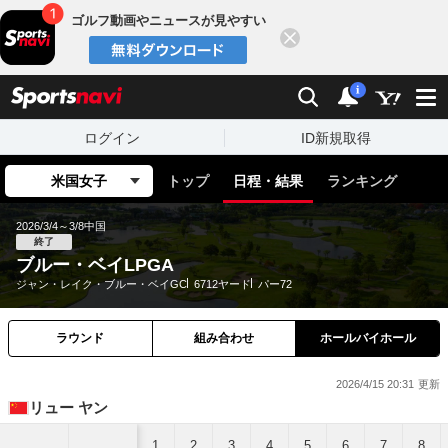
ゴルフ動画やニュースが見やすい
閉じる
sports
検索
通知
i
ログイン
ID新規取得
米国女子
トップ
日程・結果
ランキング
2026/3/4～3/8
中国
終了
ブルー・ベイLPGA
ジャン・レイク・ブルー・ベイGC
6712ヤード
パー72
ラウンド
組み合わせ
ホールバイホール
2026/4/15 20:31
リュー ヤン
1
2
3
4
5
6
7
8