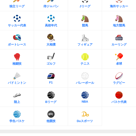
独立リーグ
侍ジャパン
Jリーグ
海外サッカー
サッカー代表
高校年代
競馬
地方競馬
ボートレース
大相撲
フィギュア
カーリング
格闘技
ゴルフ
テニス
卓球
F1
バドミントン
バレーボール
ラグビー
NBA
陸上
Bリーグ
バスケ代表
学生バスケ
他競技
Doスポーツ