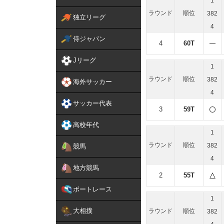
1
ラウンド
順位
382
独立リーグ
4
侍ジャパン
4
60T
Jリーグ
1
ラウンド
順位
382
海外サッカー
4
サッカー代表
3
59T
高校年代
1
ラウンド
順位
382
競馬
4
地方競馬
2
55T
ボートレース
1
大相撲
ラウンド
順位
382