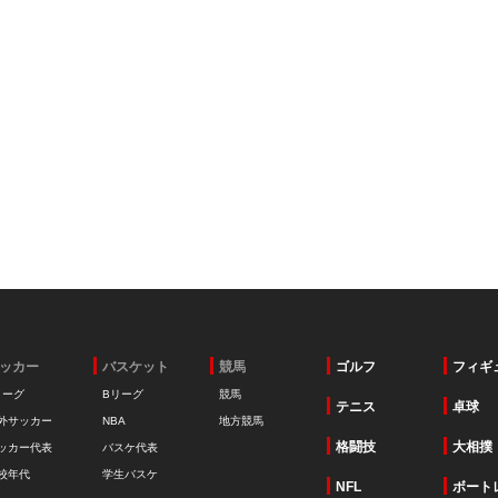
ッカー
バスケット
競馬
ゴルフ
フィギ
リーグ
Bリーグ
競馬
テニス
卓球
外サッカー
NBA
地方競馬
格闘技
大相撲
ッカー代表
バスケ代表
校年代
学生バスケ
NFL
ボート