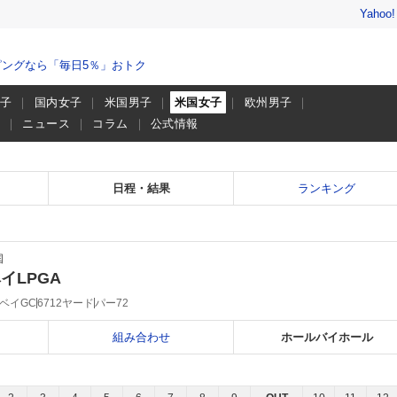
Yahoo
ングなら「毎日5％」おトク
男子
国内女子
米国男子
米国女子
欧州男子
画
ニュース
コラム
公式情報
日程・結果
ランキング
国
イLPGA
ベイGC
6712ヤード
パー72
組み合わせ
ホールバイホール