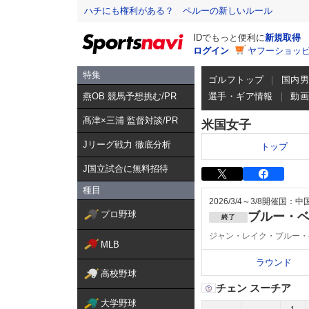
ハチにも権利がある？ ペルーの新しいルール
IDでもっと便利に
新規取得
ログイン
ヤフーショッピ
特集
ゴルフトップ
国内
燕OB 競馬予想挑む/PR
選手・ギア情報
動
髙津×三浦 監督対談/PR
米国女子
Jリーグ戦力 徹底分析
トップ
J国立試合に無料招待
種目
2026/3/4～3/8
開催国：中
プロ野球
ブルー・ベ
終了
ジャン・レイク・ブルー・
MLB
ラウンド
高校野球
チェン スーチア
大学野球