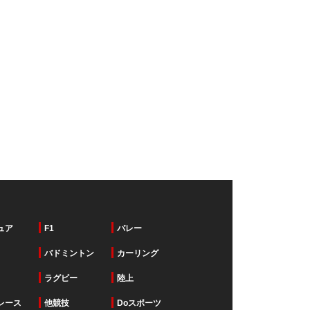
ュア
F1
バレー
バドミントン
カーリング
ラグビー
陸上
レース
他競技
Doスポーツ