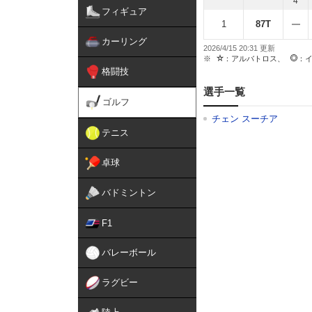
4
フィギュア
1
87T
カーリング
2026/4/15 20:31
：アルバトロス、
：
格闘技
選手一覧
ゴルフ
チェン スーチア
テニス
卓球
バドミントン
F1
バレーボール
ラグビー