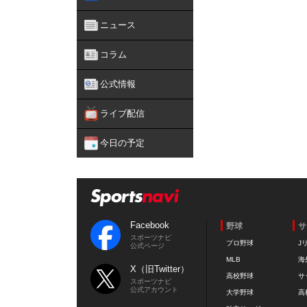
ニュース
コラム
公式情報
ライブ配信
今日の予定
Facebook
野球
サ
スポーツナビ
プロ野球
J
公式ページ
MLB
海
X（旧Twitter）
高校野球
サ
スポーツナビ
公式アカウント
大学野球
高