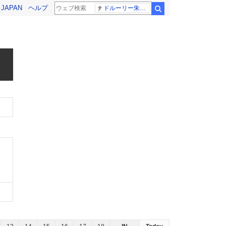
! JAPAN
ヘルプ
ドルーリー朱瑛里 木田美緒莉
検索