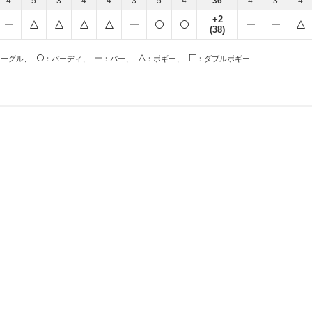
4
5
3
4
4
3
5
4
36
4
3
4
+2
(38)
イーグル、
：バーディ、
：パー、
：ボギー、
：ダブルボギー