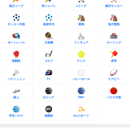
独立リーグ
侍ジャパン
Jリーグ
海外サッカー
サッカー代表
高校年代
競馬
地方競馬
ボートレース
大相撲
フィギュア
カーリング
格闘技
ゴルフ
テニス
卓球
F1
バドミントン
バレーボール
ラグビー
NBA
陸上
Bリーグ
バスケ代表
学生バスケ
他競技
Doスポーツ