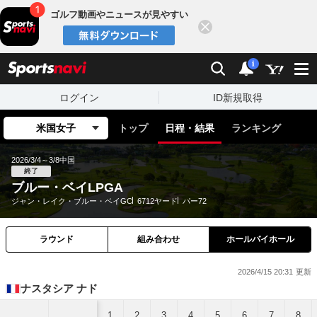
ゴルフ動画やニュースが見やすい
閉じる
sports
検索
通知
i
ログイン
ID新規取得
米国女子
トップ
日程・結果
ランキング
2026/3/4～3/8
中国
終了
ブルー・ベイLPGA
ジャン・レイク・ブルー・ベイGC
6712ヤード
パー72
ラウンド
組み合わせ
ホールバイホール
2026/4/15 20:31
ナスタシア ナド
1
2
3
4
5
6
7
8