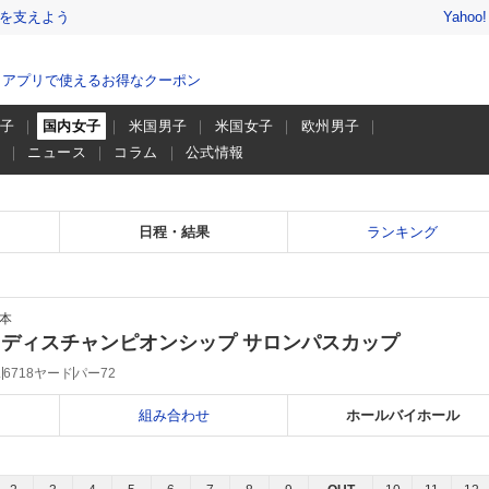
を支えよう
Yahoo
、アプリで使えるお得なクーポン
男子
国内女子
米国男子
米国女子
欧州男子
画
ニュース
コラム
公式情報
日程・結果
ランキング
本
ディスチャンピオンシップ サロンパスカップ
ス
6718ヤード
パー72
組み合わせ
ホールバイホール