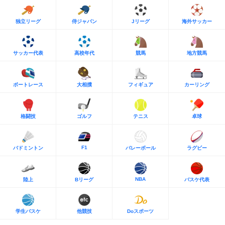
独立リーグ
侍ジャパン
Jリーグ
海外サッカー
サッカー代表
高校年代
競馬
地方競馬
ボートレース
大相撲
フィギュア
カーリング
格闘技
ゴルフ
テニス
卓球
F1
バドミントン
バレーボール
ラグビー
NBA
陸上
Bリーグ
バスケ代表
学生バスケ
他競技
Doスポーツ