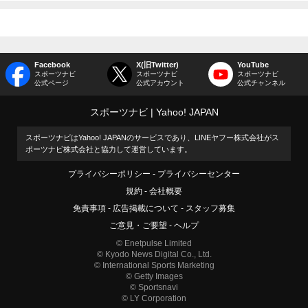
Facebook
X(旧Twitter)
YouTube
スポーツナビ
スポーツナビ
スポーツナビ
公式ページ
公式アカウント
公式チャンネル
スポーツナビ
Yahoo! JAPAN
スポーツナビはYahoo! JAPANのサービスであり、LINEヤフー株式会社がス
ポーツナビ株式会社と協力して運営しています。
プライバシーポリシー
プライバシーセンター
規約
会社概要
免責事項
広告掲載について
スタッフ募集
ご意見・ご要望
ヘルプ
© Enetpulse Limited
© Kyodo News Digital Co., Ltd.
© International Sports Marketing
© Getty Images
© Sportsnavi
© LY Corporation