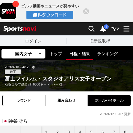
ゴルフ動画やニュースが見やすい
閉じる
sports
検索
通知
i
ログイン
ID新規取得
国内女子
トップ
日程・結果
ランキング
2026/4/10～4/12
日本
終了
富士フイルム・スタジオアリス女子オープン
石坂ゴルフ倶楽部
6580ヤード
パー72
ラウンド
組み合わせ
ホールバイホール
2026/4/12 18:07
神谷 そら
1
2
3
4
5
6
7
8