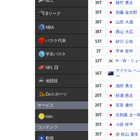
陸上
30T
植竹 勇太
35T
加藤 金次郎
Bリーグ
38T
山田 大晟
NBA
38T
西山 大広
バスケ代表
53T
砂川 公佑
3T
平本 世中
学生バスケ
12T
H・W・リュ
NFL
マイケル ヘ
16T
ー
他競技
16T
池田 勇太
Doスポーツ
20T
杉浦 悠太
サービス
20T
宮里 優作
30T
出利葉 太一
toto
35T
小田 祥平
コンテンツ
35T
@
松山 茉生
動画