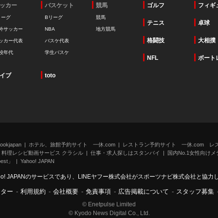
ッカー
バスケット
競馬
ゴルフ
フィギ
リーグ
Bリーグ
競馬
テニス
卓球
外サッカー
NBA
地方競馬
格闘技
大相撲
ッカー代表
バスケ代表
校年代
学生バスケ
NFL
ボート
イブ
toto
kjapan
ホテル、旅館予約サイト 一休.com
レストラン予約サイト 一休.com レ
料理レシピ動画サービス クラシル
仕事・求人探しはスタンバイ
国内No.1女性向けメデ
st」
Yahoo! JAPAN
oo! JAPANのサービスであり、LINEヤフー株式会社がスポーツナビ株式会社と協
ンター
-
利用規約
-
会社概要
-
免責事項
-
広告掲載について
-
スタッフ募集
© Enetpulse Limited
© Kyodo News Digital Co., Ltd.