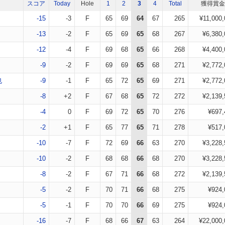
スコア
Today
Hole
1
2
3
4
Total
獲得賞金
-15
-3
F
65
69
64
67
265
¥11,000,
-13
-2
F
65
69
65
68
267
¥6,380,
-12
-4
F
69
68
65
66
268
¥4,400,
-9
-2
F
69
69
65
68
271
¥2,772,
也
-9
-1
F
65
72
65
69
271
¥2,772,
-8
+2
F
67
68
65
72
272
¥2,139,
-4
0
F
69
72
65
70
276
¥697,
-2
+1
F
65
77
65
71
278
¥517,
-10
-7
F
72
69
66
63
270
¥3,228,
-10
-2
F
68
68
66
68
270
¥3,228,
-8
-2
F
67
71
66
68
272
¥2,139,
-5
-2
F
70
71
66
68
275
¥924,
-5
-1
F
70
70
66
69
275
¥924,
-16
-7
F
68
66
67
63
264
¥22,000,