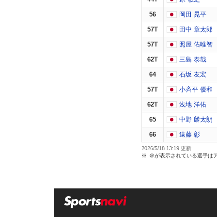
56
岡田 晃平
57T
田中 章太郎
57T
照屋 佑唯智
62T
三島 泰哉
64
石坂 友宏
57T
小斉平 優和
62T
浅地 洋佑
65
中野 麟太朗
66
遠藤 彰
2026/5/18 13:19
＠が表示されている選手は