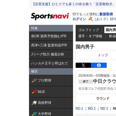
【災害支援】ひとりでも多くの命を救う「災害救助犬」
IDでもっと便利に
新規取得
ログイン
［おトク］10
特集
ゴルフトップ
国内
燕OB 競馬予想挑む/PR
選手・ギア情報
動
髙津×三浦 監督対談/PR
国内男子
Jリーグ戦力 徹底分析
トップ
ハンカチ王子と呼ばれて
種目
2026/4/30～5/3
開催国：日
プロ野球
中日クラ
終了
名古屋ゴルフ倶楽部 和合
MLB
ラウンド
高校野球
RD.1
RD.2
RD.3
R
大学野球