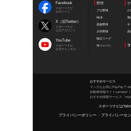
Facebook
野球
サ
スポーツナビ
プロ野球
J
公式ページ
MLB
海
X（旧Twitter）
高校野球
サ
スポーツナビ
公式アカウント
大学野球
高
独立リーグ
YouTube
ラ
スポーツナビ
侍ジャパン
公式チャンネル
おすすめサービス
マンガもお得にPayPayで eboo
自動車情報サイトcarview!
おすすめ情報サービス「mybe
スポーツナビはYah
プライバシーポリシー
-
プライバシーセ