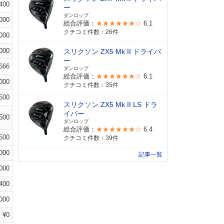
400
ー
ダンロップ
000
総合評価：
★★★★★★☆
6.1
クチコミ件数：26件
000
000
スリクソン ZX5 Mk II ドライバ
ー
666
ダンロップ
総合評価：
★★★★★★☆
6.1
000
クチコミ件数：35件
500
スリクソン ZX5 Mk II LS ドラ
イバー
500
ダンロップ
総合評価：
★★★★★★☆
6.4
500
クチコミ件数：39件
000
記事一覧
000
400
000
¥0