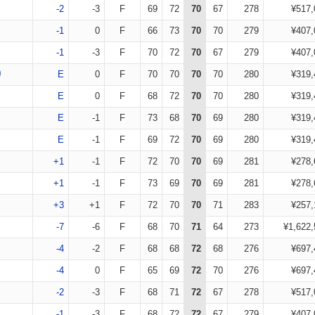
-2
-3
F
69
72
70
67
278
¥517,
-1
0
F
66
73
70
70
279
¥407,
-1
-3
F
70
72
70
67
279
¥407,
り
E
0
F
70
70
70
70
280
¥319,
E
0
F
68
72
70
70
280
¥319,
E
-1
F
73
68
70
69
280
¥319,
E
-1
F
69
72
70
69
280
¥319,
+1
-1
F
72
70
70
69
281
¥278,
+1
-1
F
73
69
70
69
281
¥278,
+3
+1
F
72
70
70
71
283
¥257,
-7
-6
F
68
70
71
64
273
¥1,622,
-4
-2
F
68
68
72
68
276
¥697,
-4
0
F
65
69
72
70
276
¥697,
-2
-3
F
68
71
72
67
278
¥517,
-1
-3
F
68
72
72
67
279
¥407,