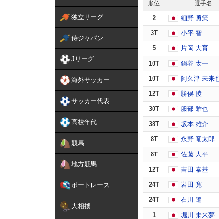
順位
選手名
独立リーグ
2
細野 勇策
3T
小平 智
侍ジャパン
5
片岡 大育
Jリーグ
10T
鍋谷 太一
10T
阿久津 未来
海外サッカー
12T
勝俣 陵
サッカー代表
30T
服部 雅也
高校年代
38T
坂本 雄介
8T
永野 竜太郎
競馬
8T
佐藤 大平
地方競馬
12T
吉田 泰基
24T
岩田 寛
ボートレース
24T
石川 遼
大相撲
1
堀川 未来夢