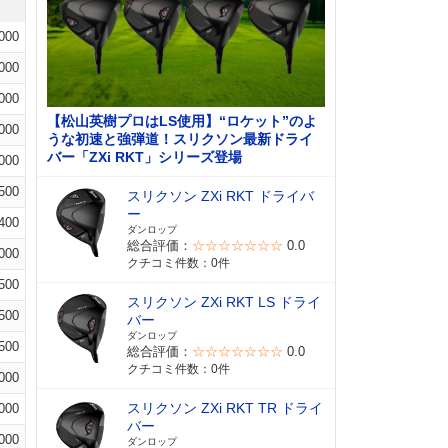
000
000
000
【松山英樹プロはLS使用】“ロケット”のよ
000
うな初速と強弾道！スリクソン最新ドライ
バー「ZXi RKT」シリーズ登場
000
500
スリクソン ZXi RKT ドライバ
ー
400
ダンロップ
総合評価：
☆☆☆☆☆☆☆
0.0
000
クチコミ件数：0件
500
スリクソン ZXi RKT LS ドライ
500
バー
ダンロップ
500
総合評価：
☆☆☆☆☆☆☆
0.0
クチコミ件数：0件
000
スリクソン ZXi RKT TR ドライ
000
バー
000
ダンロップ