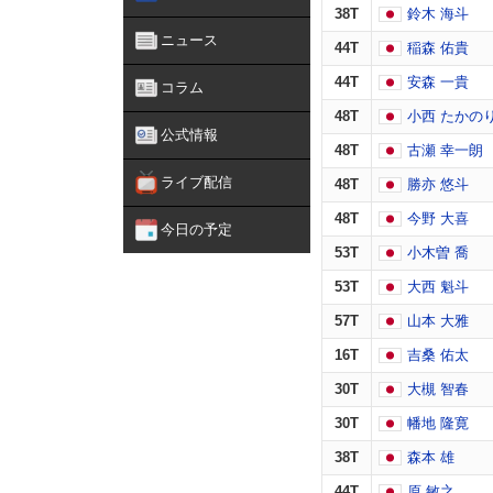
38T
鈴木 海斗
ニュース
44T
稲森 佑貴
44T
安森 一貴
コラム
48T
小西 たかの
公式情報
48T
古瀬 幸一朗
ライブ配信
48T
勝亦 悠斗
48T
今野 大喜
今日の予定
53T
小木曽 喬
53T
大西 魁斗
57T
山本 大雅
16T
吉桑 佑太
30T
大槻 智春
30T
幡地 隆寛
38T
森本 雄
44T
原 敏之