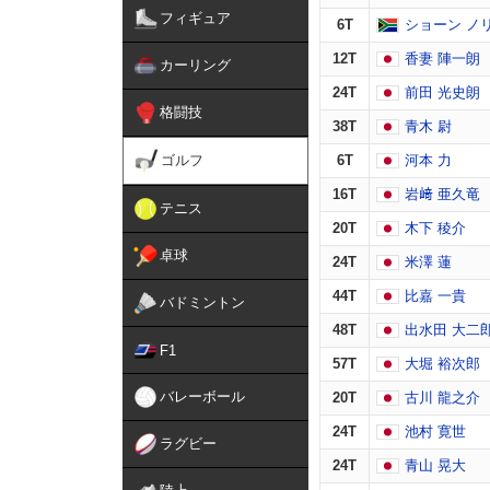
フィギュア
6T
ショーン ノ
12T
香妻 陣一朗
カーリング
24T
前田 光史朗
格闘技
38T
青木 尉
ゴルフ
6T
河本 力
16T
岩﨑 亜久竜
テニス
20T
木下 稜介
卓球
24T
米澤 蓮
44T
比嘉 一貴
バドミントン
48T
出水田 大二
F1
57T
大堀 裕次郎
バレーボール
20T
古川 龍之介
24T
池村 寛世
ラグビー
24T
青山 晃大