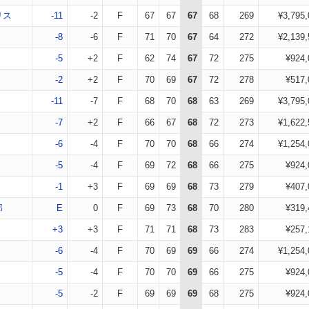
リス
-11
-2
F
67
67
67
68
269
¥3,795,
-8
-6
F
71
70
67
64
272
¥2,139,
-5
+2
F
62
74
67
72
275
¥924,
-2
+2
F
70
69
67
72
278
¥517,
-11
-7
F
68
70
68
63
269
¥3,795,
-7
+2
F
66
67
68
72
273
¥1,622,
-6
-4
F
70
70
68
66
274
¥1,254,
-5
-4
F
69
72
68
66
275
¥924,
-1
+3
F
69
69
68
73
279
¥407,
郎
E
0
F
69
73
68
70
280
¥319,
+3
+3
F
71
71
68
73
283
¥257,
-6
-4
F
70
69
69
66
274
¥1,254,
-5
-4
F
70
70
69
66
275
¥924,
-5
-2
F
69
69
69
68
275
¥924,