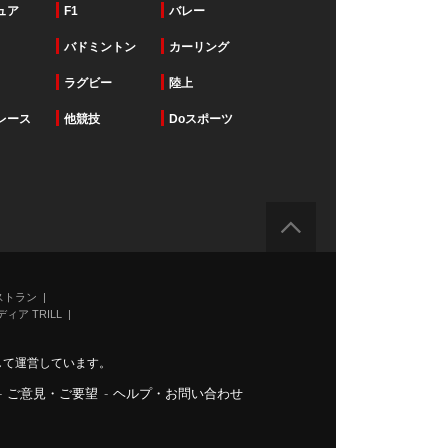
ュア
F1
バレー
バドミントン
カーリング
ラグビー
陸上
レース
他競技
Doスポーツ
ストラン
ィア TRILL
力して運営しています。
-
ご意見・ご要望
-
ヘルプ・お問い合わせ