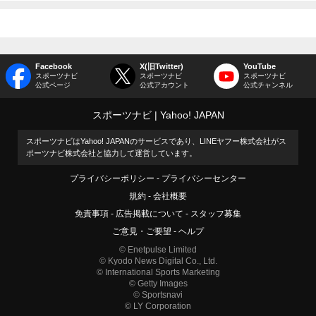
Facebook
X(旧Twitter)
YouTube
スポーツナビ
スポーツナビ
スポーツナビ
公式ページ
公式アカウント
公式チャンネル
スポーツナビ
Yahoo! JAPAN
スポーツナビはYahoo! JAPANのサービスであり、LINEヤフー株式会社がス
ポーツナビ株式会社と協力して運営しています。
プライバシーポリシー
プライバシーセンター
規約
会社概要
免責事項
広告掲載について
スタッフ募集
ご意見・ご要望
ヘルプ
© Enetpulse Limited
© Kyodo News Digital Co., Ltd.
© International Sports Marketing
© Getty Images
© Sportsnavi
© LY Corporation