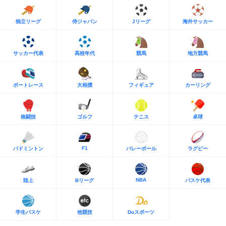
独立リーグ
侍ジャパン
Jリーグ
海外サッカー
サッカー代表
高校年代
競馬
地方競馬
ボートレース
大相撲
フィギュア
カーリング
格闘技
ゴルフ
テニス
卓球
F1
バドミントン
バレーボール
ラグビー
NBA
陸上
Bリーグ
バスケ代表
学生バスケ
他競技
Doスポーツ