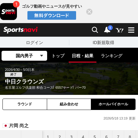
ゴルフ動画やニュースが見やすい
閉じる
sports
検索
通知
i
ログイン
ID新規取得
国内男子
トップ
日程・結果
ランキング
2026/4/30～5/3
日本
終了
中日クラウンズ
名古屋ゴルフ倶楽部 和合コース
6557ヤード
パー70
ラウンド
組み合わせ
ホールバイホール
2026/5/18 13:19
片岡 尚之
1
2
3
4
5
6
7
8