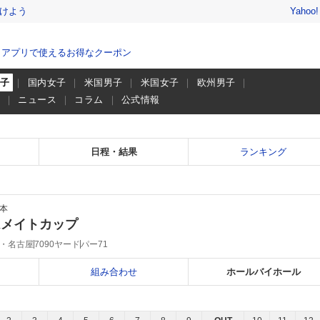
けよう
Yahoo
、アプリで使えるお得なクーポン
男子
国内女子
米国男子
米国女子
欧州男子
画
ニュース
コラム
公式情報
日程・結果
ランキング
本
ムメイトカップ
・名古屋
7090ヤード
パー71
組み合わせ
ホールバイホール