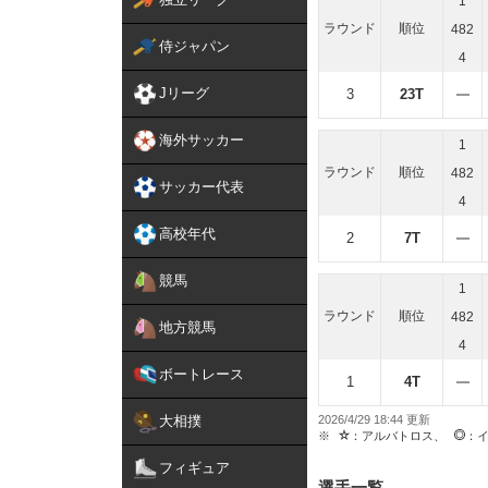
1
ラウンド
順位
482
侍ジャパン
4
Jリーグ
3
23T
海外サッカー
1
ラウンド
順位
482
サッカー代表
4
高校年代
2
7T
競馬
1
ラウンド
順位
482
地方競馬
4
ボートレース
1
4T
大相撲
2026/4/29 18:44
：アルバトロス、
：
フィギュア
選手一覧