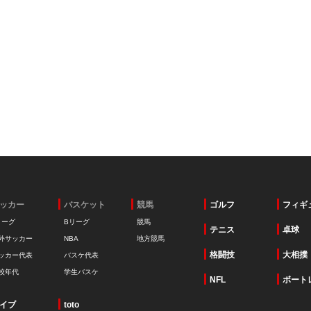
ッカー
バスケット
競馬
ゴルフ
フィギ
リーグ
Bリーグ
競馬
テニス
卓球
外サッカー
NBA
地方競馬
格闘技
大相撲
ッカー代表
バスケ代表
校年代
学生バスケ
NFL
ボート
イブ
toto