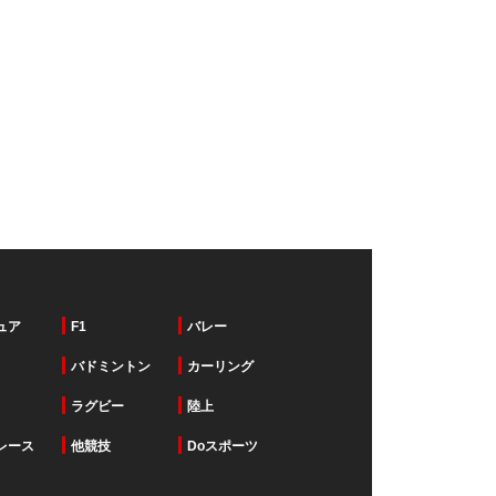
ュア
F1
バレー
バドミントン
カーリング
ラグビー
陸上
レース
他競技
Doスポーツ