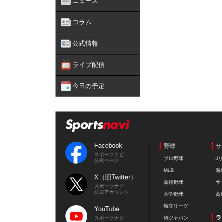
ニュース
コラム
公式情報
ライブ配信
今日の予定
Facebook
野球
サ
スポーツナビ
プロ野球
J
公式ページ
MLB
海
X（旧Twitter）
高校野球
サ
スポーツナビ
公式アカウント
大学野球
高
独立リーグ
YouTube
ラ
スポーツナビ
侍ジャパン