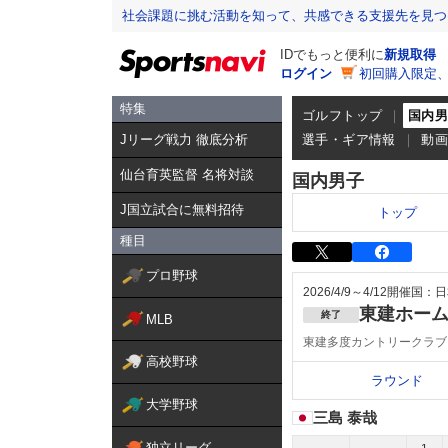
社会課題に挑む活動を知って、共感できる支援先を見つ
IDでもっと便利に
新規取得
ログイン
初回購入限定
特集
ゴルフトップ
国内
Jリーグ戦力 徹底分析
選手・ギア情報
動
仙台育英監督 名将対談
国内男子
J国立試合に無料招待
トップ
種目
プロ野球
2026/4/9～4/12
開催国：日
東建ホー
終了
MLB
東建多度カントリークラブ
高校野球
ラウンド
大学野球
三島 泰哉
独立リーグ