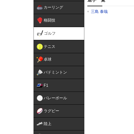
カーリング
三島 泰哉
格闘技
ゴルフ
テニス
卓球
バドミントン
F1
バレーボール
ラグビー
陸上