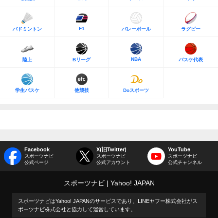
F1
バドミントン
バレーボール
ラグビー
NBA
陸上
Bリーグ
バスケ代表
学生バスケ
他競技
Doスポーツ
Facebook
X(旧Twitter)
YouTube
スポーツナビ
スポーツナビ
スポーツナビ
公式ページ
公式アカウント
公式チャンネル
スポーツナビ
Yahoo! JAPAN
スポーツナビはYahoo! JAPANのサービスであり、LINEヤフー株式会社がス
ポーツナビ株式会社と協力して運営しています。