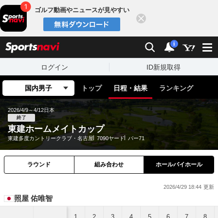
ゴルフ動画やニュースが見やすい
閉じる
sports
検索
通知
i
ログイン
ID新規取得
国内男子
トップ
日程・結果
ランキング
2026/4/9～4/12
日本
終了
東建ホームメイトカップ
東建多度カントリークラブ・名古屋
7090ヤード
パー71
ラウンド
組み合わせ
ホールバイホール
2026/4/29 18:44
照屋 佑唯智
1
2
3
4
5
6
7
8