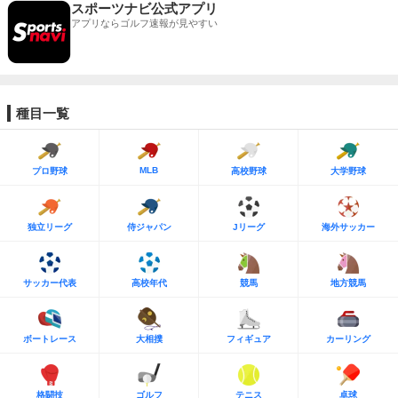
スポーツナビ公式アプリ
アプリならゴルフ速報が見やすい
種目一覧
MLB
プロ野球
高校野球
大学野球
独立リーグ
侍ジャパン
Jリーグ
海外サッカー
サッカー代表
高校年代
競馬
地方競馬
ボートレース
大相撲
フィギュア
カーリング
格闘技
ゴルフ
テニス
卓球