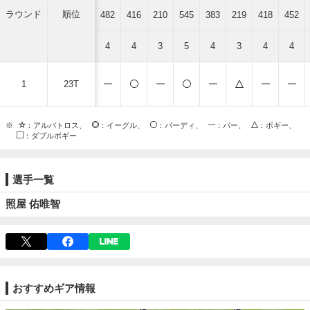
ラウンド
順位
482
416
210
545
383
219
418
452
4
4
3
5
4
3
4
4
1
23T
※
：アルバトロス、
：イーグル、
：バーディ、
：パー、
：ボギー、
：ダブルボギー
選手一覧
照屋 佑唯智
おすすめギア情報