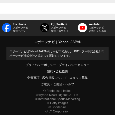
Facebook
X(旧Twitter)
YouTube
スポーツナビ
スポーツナビ
スポーツナビ
公式ページ
公式アカウント
公式チャンネル
スポーツナビ
Yahoo! JAPAN
スポーツナビはYahoo! JAPANのサービスであり、LINEヤフー株式会社がス
ポーツナビ株式会社と協力して運営しています。
プライバシーポリシー
プライバシーセンター
規約
会社概要
免責事項
広告掲載について
スタッフ募集
ご意見・ご要望
ヘルプ
© Enetpulse Limited
© Kyodo News Digital Co., Ltd.
© International Sports Marketing
© Getty Images
© Sportsnavi
© LY Corporation