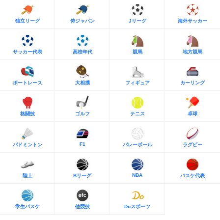
独立リーグ
侍ジャパン
Jリーグ
海外サッカー
サッカー代表
高校年代
競馬
地方競馬
ボートレース
大相撲
フィギュア
カーリング
格闘技
ゴルフ
テニス
卓球
F1
バドミントン
バレーボール
ラグビー
NBA
陸上
Bリーグ
バスケ代表
学生バスケ
他競技
Doスポーツ