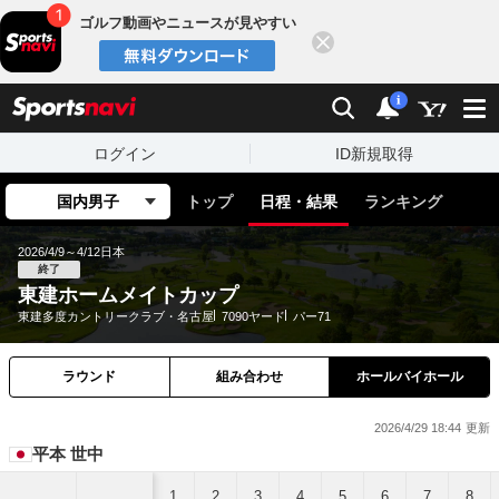
ゴルフ動画やニュースが見やすい
閉じる
sports
検索
通知
i
ログイン
ID新規取得
国内男子
トップ
日程・結果
ランキング
2026/4/9～4/12
日本
終了
東建ホームメイトカップ
東建多度カントリークラブ・名古屋
7090ヤード
パー71
ラウンド
組み合わせ
ホールバイホール
2026/4/29 18:44
平本 世中
1
2
3
4
5
6
7
8